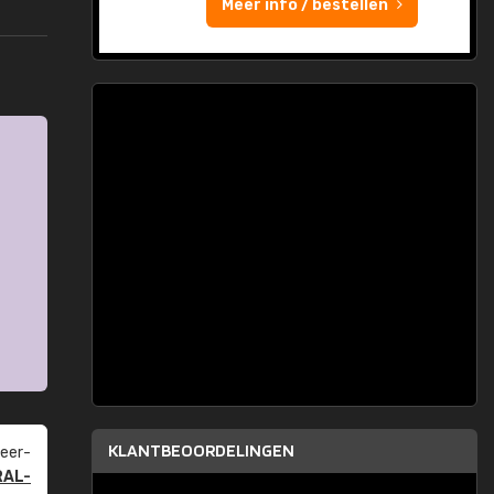
Meer info / bestellen
KLANTBEOORDELINGEN
eer­
RAL-