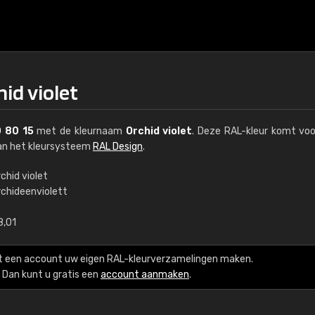
hid violet
 80 15
met de kleurnaam
Orchid violet
. Deze RAL-kleur komt voo
van het kleursysteem
RAL Design
.
chid violet
rchideenviolett
€15
8,01
RAL K7 op waterba
t een account uw eigen RAL-kleurverzamelingen maken.
216 RAL Classic-kleur
Dan kunt u gratis een
account aanmaken
.
5 x 15 cm, glanzend