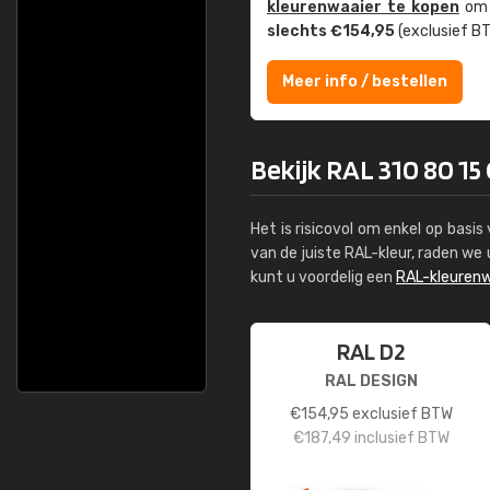
kleuren­waaier te kopen
om z
slechts €154,95
(exclusief BT
Meer info / bestellen
Bekijk RAL 310 80 15 
Het is risicovol om enkel op basi
van de juiste RAL-kleur, raden w
kunt u voordelig een
RAL-kleurenw
RAL D2
RAL DESIGN
€
154,95
exclusief BTW
€
187,49
inclusief BTW