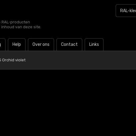
le RAL-producten
e inhoud van deze site.
g
Help
Over ons
Contact
Links
 Orchid violet