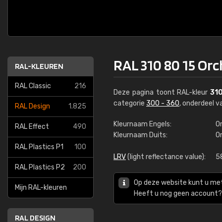
RAL 310 80 15 Orc
RAL-KLEUREN
RAL Classic
216
Deze pagina toont RAL-kleur
310
categorie
300 - 360
, onderdeel 
RAL Design
1.825
Kleurnaam Engels:
Or
RAL Effect
490
Kleurnaam Duits:
O
RAL Plastics P1
100
LRV
(light reflectance value):
5
RAL Plastics P2
200
Op deze website kunt u me
Mijn RAL-kleuren
Heeft u nog geen account? 
RAL DESIGN