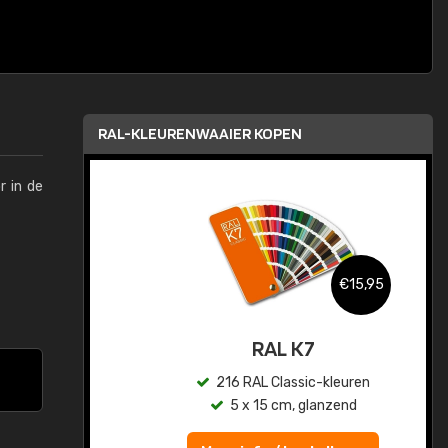
RAL-KLEURENWAAIER KOPEN
r in de
,95
€15,95
sis
RAL K7
en
216 RAL Classic-kleuren
5 x 15 cm, glanzend