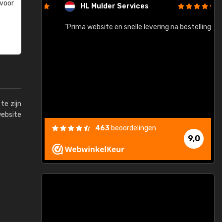
 voor
HL Mulder Services
baar!"
"Prima website en snelle levering na bestelling"
"
te zijn
website
463
beoordelingen
9,0