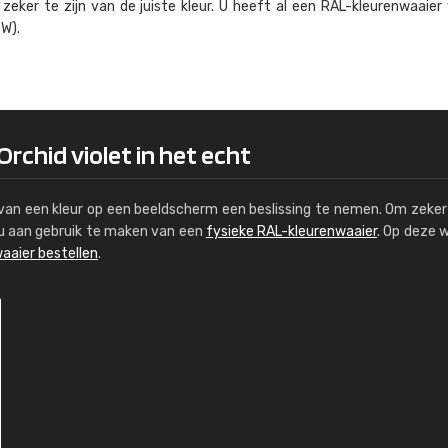
eker te zijn van de juiste kleur. U heeft al een RAL-kleuren­waaier
Kambier BV
W).
"Super snelle service en zeer betaal
Orchid violet in het echt
s van een kleur op een beeldscherm een beslissing te nemen. Om zeker 
e u aan gebruik te maken van een
fysieke RAL-kleurenwaaier
. Op deze 
aaier bestellen
.