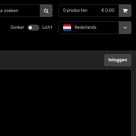
0
producten
€ 0,00
Donker
Licht
Nederlands
Inloggen