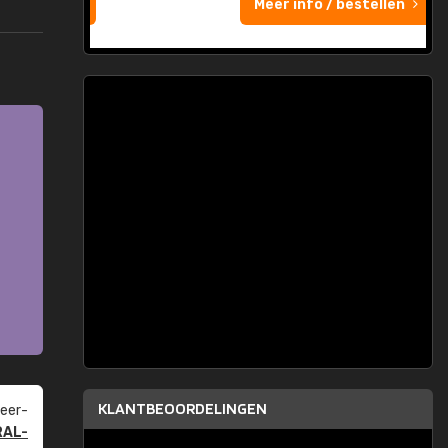
Meer info / bestellen
KLANTBEOORDELINGEN
eer­
RAL-