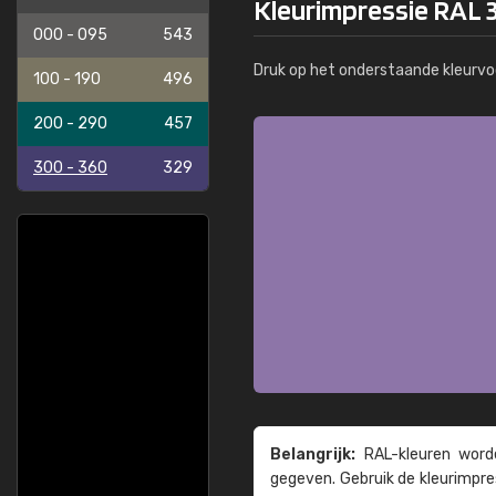
Kleurimpressie RAL 3
000 - 095
543
Druk op het onderstaande kleurvo
100 - 190
496
200 - 290
457
300 - 360
329
Belangrijk:
RAL-kleuren worde
gegeven. Gebruik de kleur­impre