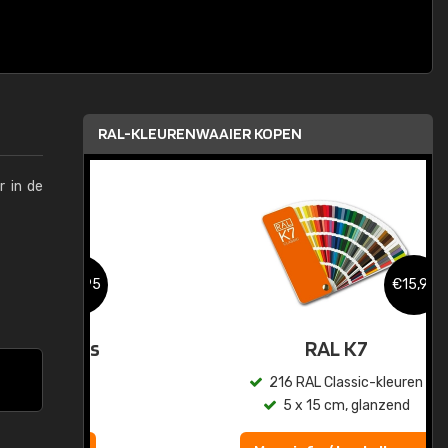
RAL-KLEURENWAAIER KOPEN
r in de
,95
€15,95
sis
RAL K7
en
216 RAL Classic-kleuren
5 x 15 cm, glanzend