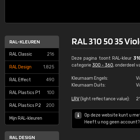
RAL 310 50 35 Viol
RAL-KLEUREN
RAL Classic
216
Deze pagina toont RAL-kleur
31
categorie
300 - 360
, onderdeel 
RAL Design
1.825
Kleurnaam Engels:
Vi
RAL Effect
490
Kleurnaam Duits:
V
RAL Plastics P1
100
LRV
(light reflectance value):
2
RAL Plastics P2
200
Op deze website kunt u me
Mijn RAL-kleuren
Heeft u nog geen account? 
RAL DESIGN