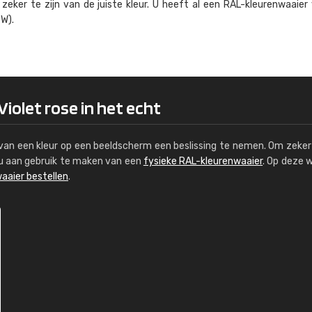
eker te zijn van de juiste kleur. U heeft al een RAL-kleuren­waaier
Kambier BV
W).
"Super snelle service en zeer betaal
Violet rose in het echt
s van een kleur op een beeldscherm een beslissing te nemen. Om zeker 
e u aan gebruik te maken van een
fysieke RAL-kleurenwaaier
. Op deze 
aaier bestellen
.