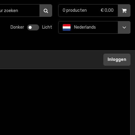
0
producten
€ 0,00
Donker
Licht
Nederlands
Inloggen