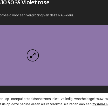
10 50 35 Violet rose
Meer info / bestellen
orbeeld voor een vergroting van deze RAL-kleur:
n op computer­beeld­schermen niet volledig waarheids­­getrouw w
ssie op deze pagina alleen als referentie. We raden aan een
fysieke 