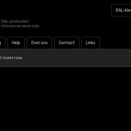
le RAL-producten
e inhoud van deze site.
g
Help
Over ons
Contact
Links
5 Violet rose