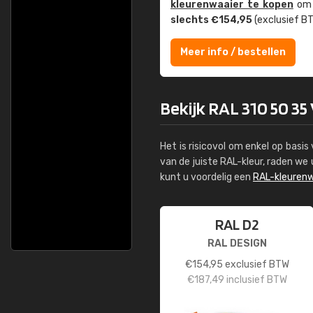
kleuren­waaier te kopen
om z
slechts €154,95
(exclusief BT
Meer info / bestellen
Bekijk RAL 310 50 35 
Het is risicovol om enkel op basi
van de juiste RAL-kleur, raden w
kunt u voordelig een
RAL-kleurenw
RAL D2
RAL DESIGN
€
154,95
exclusief BTW
€
187,49
inclusief BTW