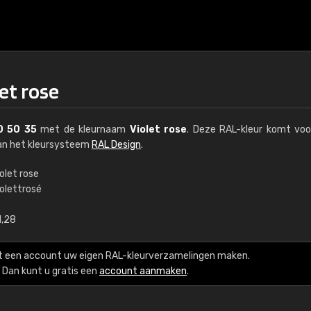
et rose
0 50 35
met de kleurnaam
Violet rose
. Deze RAL-kleur komt voo
van het kleursysteem
RAL Design
.
olet rose
iolettrosé
€15
1,28
RAL K7 op waterba
t een account uw eigen RAL-kleurverzamelingen maken.
216 RAL Classic-kleur
Dan kunt u gratis een
account aanmaken
.
5 x 15 cm, glanzend