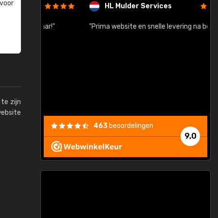
 voor
HL Mulder Services
baar!"
"Prima website en snelle levering na bestelling"
"
te zijn
website
463
beoordelingen
9,0