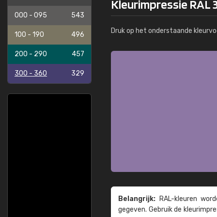
Kleurimpressie RAL 3
000 - 095
543
Druk op het onderstaande kleurvo
100 - 190
496
200 - 290
457
300 - 360
329
Belangrijk:
RAL-kleuren worde
gegeven. Gebruik de kleur­impre