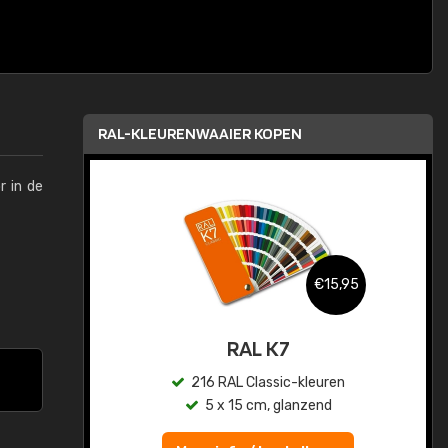
RAL-KLEURENWAAIER KOPEN
r in de
,95
€15,95
sis
RAL K7
en
216 RAL Classic-kleuren
5 x 15 cm, glanzend