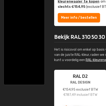
kleuren­waaier te kopen
om z
slechts €154,95
(exclusief BT
Meer info / bestellen
Bekijk RAL 310 50 30 
Het is risicovol om enkel op basi
van de juiste RAL-kleur, raden w
kunt u voordelig een
RAL-kleurenw
RAL D2
RAL DESIGN
€
154,95
exclusief BTW
€
187,49
inclusief BTW