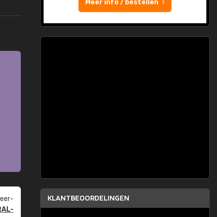
Meer info / bestellen
KLANTBEOORDELINGEN
eer­
RAL-