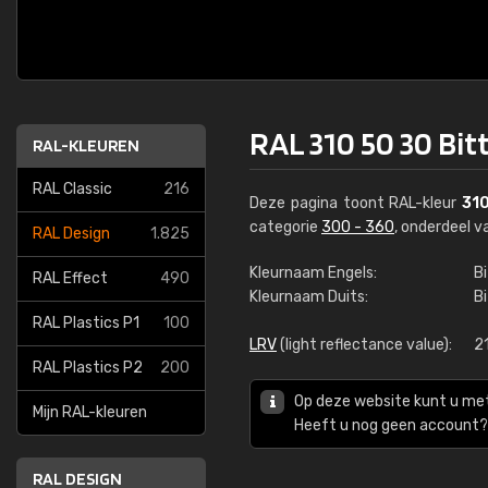
RAL 310 50 30 Bitt
RAL-KLEUREN
RAL Classic
216
Deze pagina toont RAL-kleur
31
categorie
300 - 360
, onderdeel 
RAL Design
1.825
Kleurnaam Engels:
Bi
RAL Effect
490
Kleurnaam Duits:
Bi
RAL Plastics P1
100
LRV
(light reflectance value):
2
RAL Plastics P2
200
Op deze website kunt u me
Mijn RAL-kleuren
Heeft u nog geen account? 
RAL DESIGN