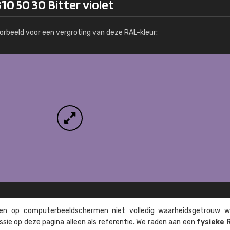
10 50 30 Bitter violet
Meer info / bestellen
orbeeld voor een vergroting van deze RAL-kleur:
n op computer­beeld­schermen niet volledig waarheids­­getrouw w
ssie op deze pagina alleen als referentie. We raden aan een
fysieke 