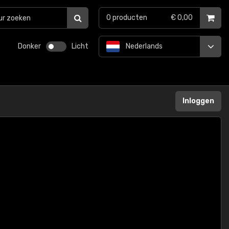
0
producten
€ 0,00
Donker
Licht
Nederlands
Inloggen