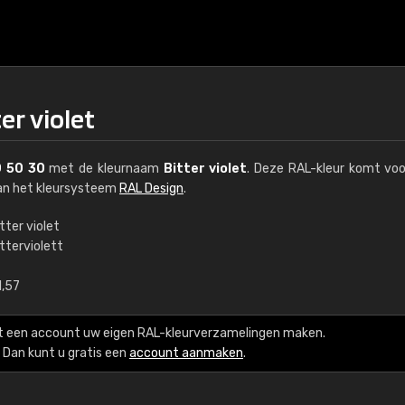
er violet
0 50 30
met de kleurnaam
Bitter violet
. Deze RAL-kleur komt voo
van het kleursysteem
RAL Design
.
tter violet
tterviolett
€15
1,57
RAL K7 op waterba
t een account uw eigen RAL-kleurverzamelingen maken.
216 RAL Classic-kleur
Dan kunt u gratis een
account aanmaken
.
5 x 15 cm, glanzend