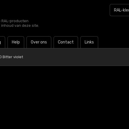
le RAL-producten
e inhoud van deze site.
g
Help
Over ons
Contact
Links
 Bitter violet