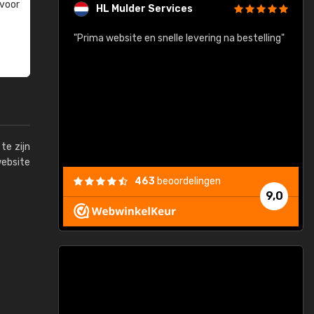
 voor
HL Mulder Services
baar!"
"Prima website en snelle levering na bestelling"
"
te zijn
website
463
beoordelingen
9,0