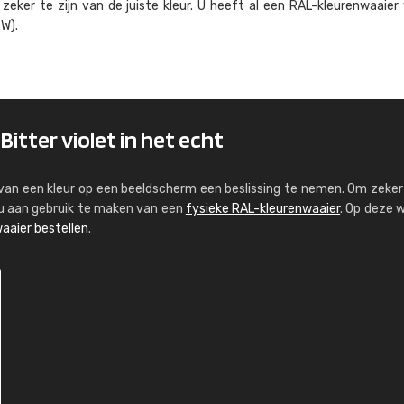
eker te zijn van de juiste kleur. U heeft al een RAL-kleuren­waaier
Kambier BV
W).
"Super snelle service en zeer betaal
Bitter violet in het echt
s van een kleur op een beeldscherm een beslissing te nemen. Om zeker 
e u aan gebruik te maken van een
fysieke RAL-kleurenwaaier
. Op deze 
aaier bestellen
.