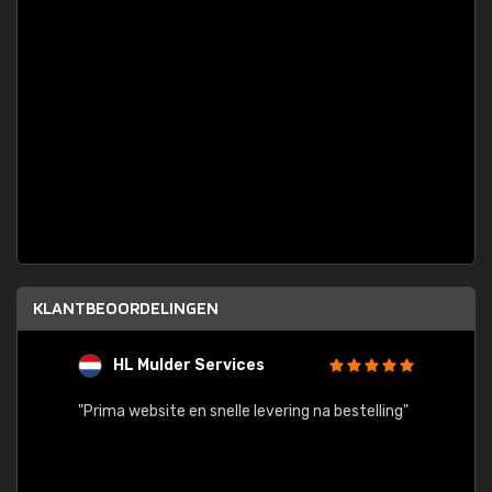
KLANTBEOORDELINGEN
HL Mulder Services
T
"
"Prima website en snelle levering na bestelling"
"Alles