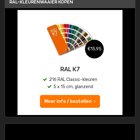
RAL-KLEURENWAAIER KOPEN
€15,95
RAL K7
216 RAL Classic-kleuren
5 x 15 cm, glanzend
Meer info / bestellen