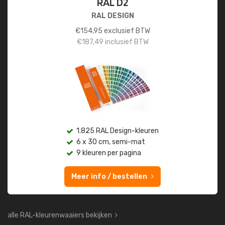
RAL D2
RAL DESIGN
€
154,95
exclusief BTW
€
187,49
inclusief BTW
1.825 RAL Design-kleuren
6 x 30 cm, semi-mat
9 kleuren per pagina
Meer info / bestellen
alle RAL-kleurenwaaiers bekijken