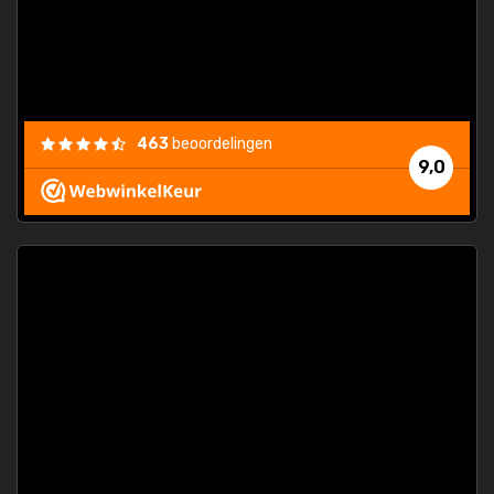
463
beoordelingen
9,0