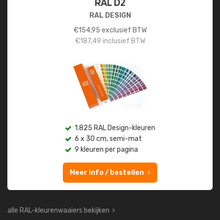
RAL D2
RAL DESIGN
€
154,95
exclusief BTW
€
187,49
inclusief BTW
1.825 RAL Design-kleuren
6 x 30 cm, semi-mat
9 kleuren per pagina
Meer info / bestellen
alle RAL-kleurenwaaiers bekijken