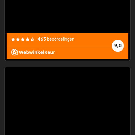
463
beoordelingen
9,0