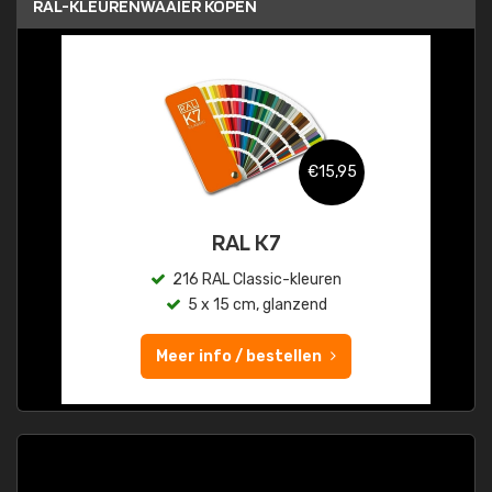
RAL-KLEURENWAAIER KOPEN
€15,95
RAL K7
216 RAL Classic-kleuren
5 x 15 cm, glanzend
Meer info / bestellen