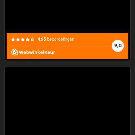
463
beoordelingen
9,0