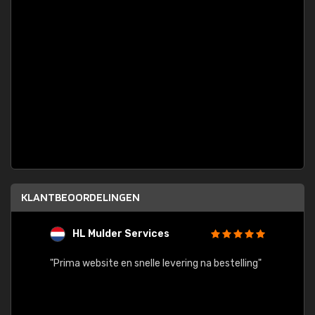
KLANTBEOORDELINGEN
HL Mulder Services
T
"
"Prima website en snelle levering na bestelling"
"Alles