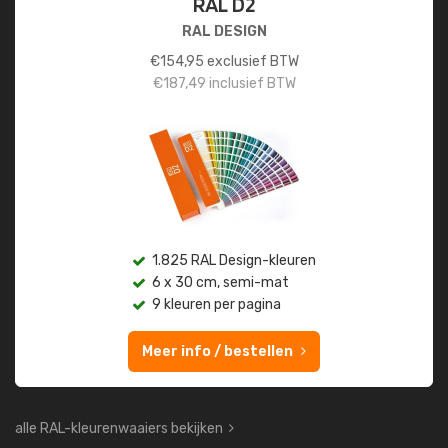
RAL D2
RAL DESIGN
€
154,95
exclusief BTW
€
187,49
inclusief BTW
1.825 RAL Design-kleuren
6 x 30 cm, semi-mat
9 kleuren per pagina
Meer info / bestellen
alle RAL-kleurenwaaiers bekijken