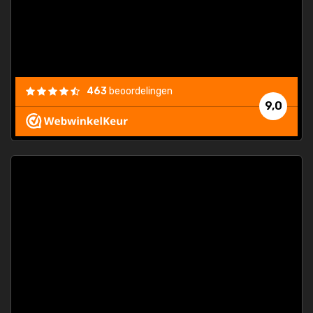
463
beoordelingen
9,0