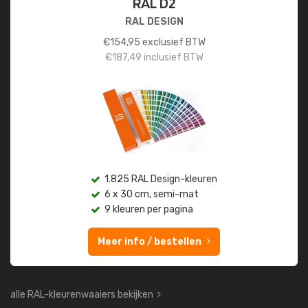
RAL D2
RAL DESIGN
€
154,95
exclusief BTW
€
187,49
inclusief BTW
1.825 RAL Design-kleuren
6 x 30 cm, semi-mat
9 kleuren per pagina
Meer info / bestellen
alle RAL-kleurenwaaiers bekijken