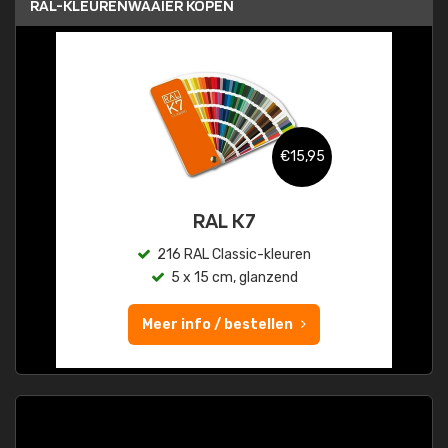
RAL-KLEURENWAAIER KOPEN
€15,95
RAL K7
216 RAL Classic-kleuren
5 x 15 cm, glanzend
Meer info / bestellen