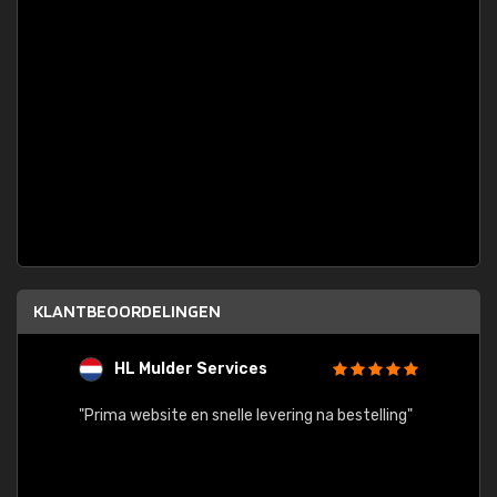
KLANTBEOORDELINGEN
HL Mulder Services
T
"
"Prima website en snelle levering na bestelling"
"Alles