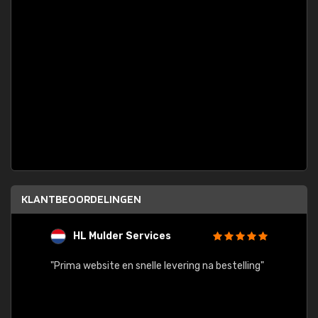
KLANTBEOORDELINGEN
HL Mulder Services
T
"
"Prima website en snelle levering na bestelling"
"Alles