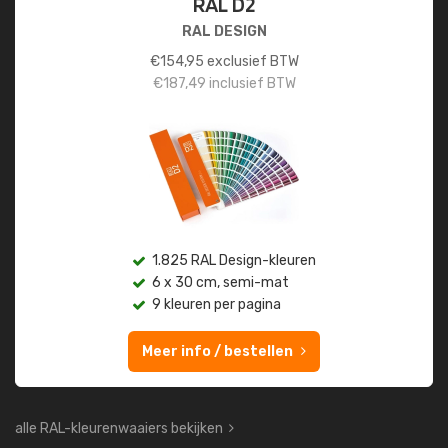
RAL D2
RAL DESIGN
€
154,95
exclusief BTW
€
187,49
inclusief BTW
1.825 RAL Design-kleuren
6 x 30 cm, semi-mat
9 kleuren per pagina
Meer info / bestellen
alle RAL-kleurenwaaiers bekijken