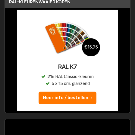
RAL-KLEURENWAAIER KOPEN
€15,95
RAL K7
216 RAL Classic-kleuren
5 x 15 cm, glanzend
Meer info / bestellen