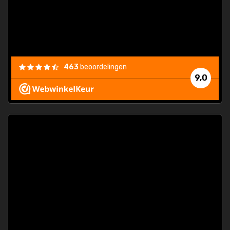
463
beoordelingen
9,0