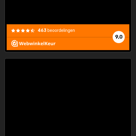
463
beoordelingen
9,0