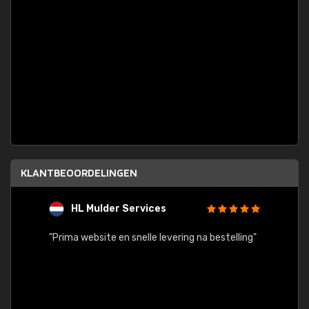
KLANTBEOORDELINGEN
HL Mulder Services
T
"
"Prima website en snelle levering na bestelling"
"Alles