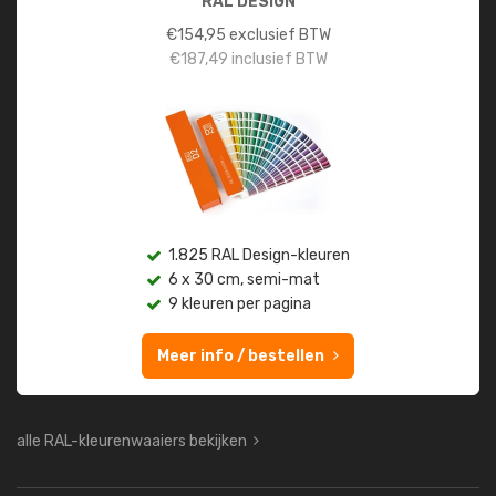
RAL DESIGN
€
154,95
exclusief BTW
€
187,49
inclusief BTW
1.825 RAL Design-kleuren
6 x 30 cm, semi-mat
9 kleuren per pagina
Meer info / bestellen
alle RAL-kleurenwaaiers bekijken