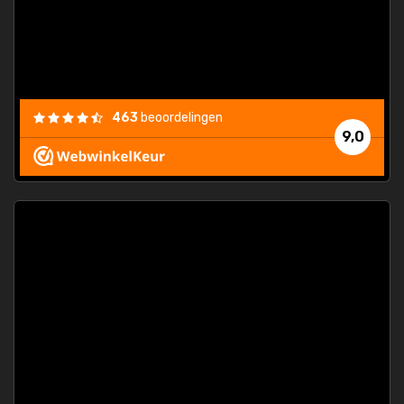
463
beoordelingen
9,0