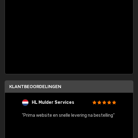
KLANTBEOORDELINGEN
HL Mulder Services
T
"
"Prima website en snelle levering na bestelling"
"Alles