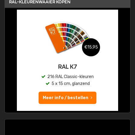
RAL-KLEURENWAAIER KOPEN
€15,95
RAL K7
216 RAL Classic-kleuren
5 x 15 cm, glanzend
Meer info / bestellen