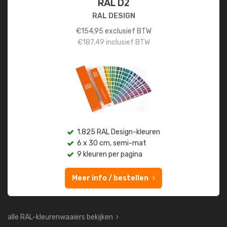
RAL D2
RAL DESIGN
€
154,95
exclusief BTW
€
187,49
inclusief BTW
1.825 RAL Design-kleuren
6 x 30 cm, semi-mat
9 kleuren per pagina
Meer info / bestellen
alle RAL-kleurenwaaiers bekijken