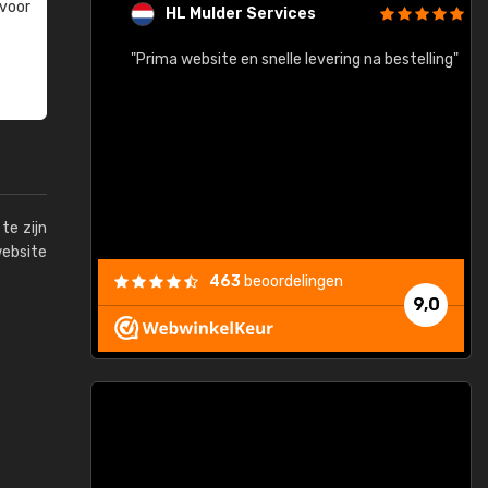
 voor
HL Mulder Services
baar!"
"Prima website en snelle levering na bestelling"
"
te zijn
website
463
beoordelingen
9,0