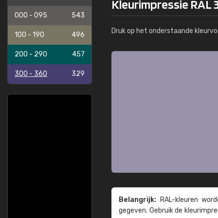
Kleurimpressie RAL 3
000 - 095
543
Druk op het onderstaande kleurvo
100 - 190
496
200 - 290
457
300 - 360
329
Belangrijk:
RAL-kleuren worde
gegeven. Gebruik de kleur­impre