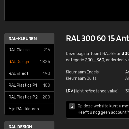
RAL 300 60 15 Ant
RAL-KLEUREN
RAL Classic
216
Deze pagina toont RAL-kleur
300
categorie
300 - 360
, onderdeel 
RAL Design
1.825
Kleurnaam Engels:
An
RAL Effect
490
Kleurnaam Duits:
An
RAL Plastics P1
100
LRV
(light reflectance value):
3
RAL Plastics P2
200
Op deze website kunt u me
Mijn RAL-kleuren
Heeft u nog geen account? 
RAL DESIGN