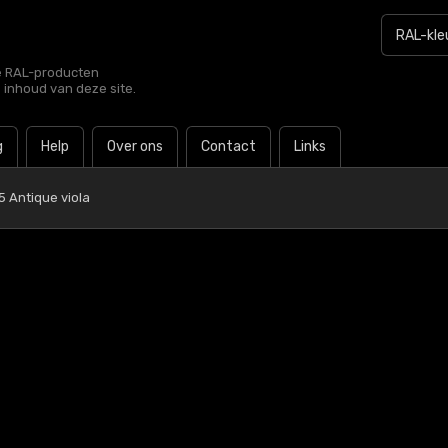
le RAL-producten
e inhoud van deze site.
g
Help
Over ons
Contact
Links
5 Antique viola