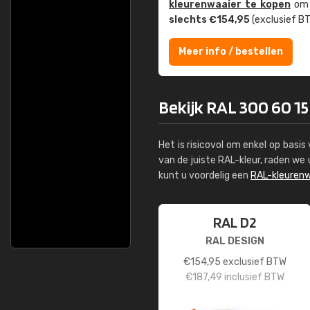
kleuren­waaier te kopen
om z
slechts €154,95
(exclusief BT
Meer info / bestellen
Bekijk RAL 300 60 15
Het is risicovol om enkel op basi
van de juiste RAL-kleur, raden w
kunt u voordelig een
RAL-kleurenw
RAL D2
RAL DESIGN
€
154,95
exclusief BTW
€
187,49
inclusief BTW