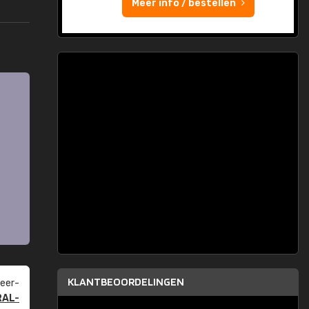
Meer info / bestellen
KLANTBEOORDELINGEN
eer­
RAL-