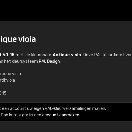
ique viola
 60 15
met de kleurnaam
Antique viola
. Deze RAL-kleur komt voo
van het kleursysteem
RAL Design
.
tique viola
tikviola
€15
0,15
RAL K7 op waterba
t een account uw eigen RAL-kleurverzamelingen maken.
216 RAL Classic-kleur
Dan kunt u gratis een
account aanmaken
.
5 x 15 cm, glanzend