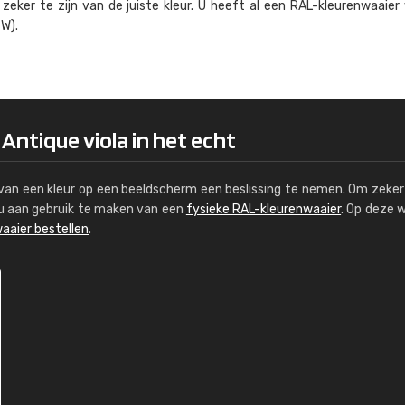
eker te zijn van de juiste kleur. U heeft al een RAL-kleuren­waaier
Kambier BV
W).
"Super snelle service en zeer betaal
 Antique viola in het echt
s van een kleur op een beeldscherm een beslissing te nemen. Om zeker 
e u aan gebruik te maken van een
fysieke RAL-kleurenwaaier
. Op deze 
aaier bestellen
.