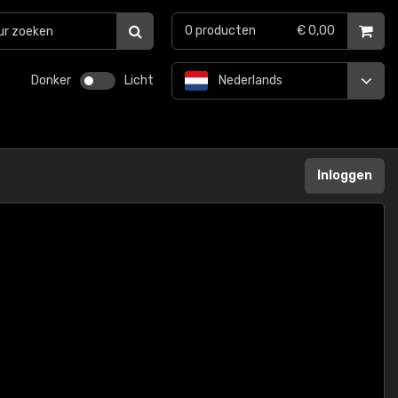
0
producten
€ 0,00
Donker
Licht
Nederlands
Inloggen