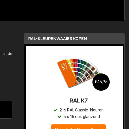
RAL-KLEURENWAAIER KOPEN
r in de
,95
€15,95
sis
RAL K7
en
216 RAL Classic-kleuren
5 x 15 cm, glanzend