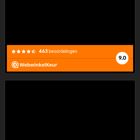
463
beoordelingen
9,0