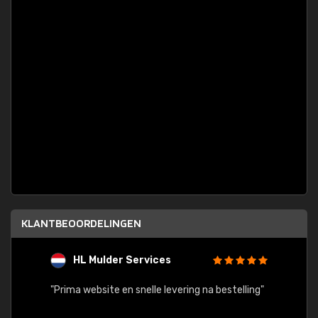
KLANTBEOORDELINGEN
HL Mulder Services
T
"
"Prima website en snelle levering na bestelling"
"Alles