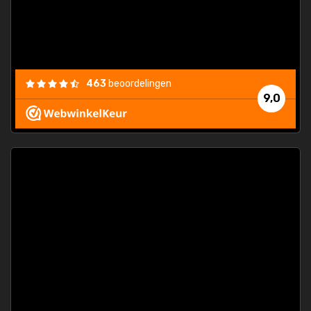
463
beoordelingen
9,0