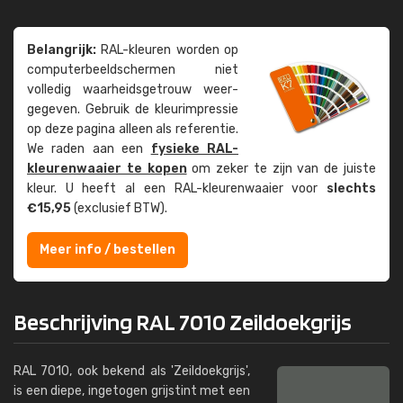
Belangrijk:
RAL-kleuren worden op
computer­beeld­schermen niet
volledig waarheids­­getrouw weer­
gegeven. Gebruik de kleur­impressie
op deze pagina alleen als referentie.
We raden aan een
fysieke RAL-
kleuren­waaier te kopen
om zeker te zijn van de juiste
kleur. U heeft al een RAL-kleuren­waaier voor
slechts
€15,95
(exclusief BTW).
Meer info / bestellen
Beschrijving RAL 7010 Zeildoekgrijs
RAL 7010, ook bekend als 'Zeildoekgrijs',
is een diepe, ingetogen grijstint met een