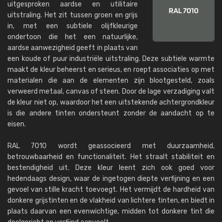
uitgesproken aardse en utilitaire
uitstraling. Het zit tussen groen en grijs
in, met een subtiele olijfkleurige
ondertoon die het een natuurlijke,
aardse aanwezigheid geeft in plaats van
een koude of puur industriële uitstraling. Deze subtiele warmte
maakt de kleur beheerst en serieus, en roept associaties op met
materialen die aan de elementen zijn blootgesteld, zoals
verweerd metaal, canvas of steen. Door de lage verzadiging valt
de kleur niet op, waardoor het een uitstekende achtergrondkleur
is die andere tinten ondersteunt zonder de aandacht op te
eisen.
RAL 7010 wordt geassocieerd met duurzaamheid,
betrouwbaarheid en functionaliteit. Het straalt stabiliteit en
bestendigheid uit. Deze kleur leent zich ook goed voor
hedendaags design, waar de ingetogen diepte verfijning en een
gevoel van stille kracht toevoegt. Het vermijdt de hardheid van
donkere grijstinten en de vlakheid van lichtere tinten, en biedt in
plaats daarvan een evenwichtige, midden tot donkere tint die