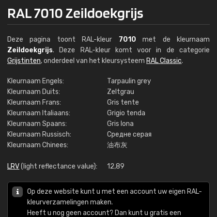
RAL 7010 Zeildoekgrijs
Deze pagina toont RAL-kleur
7010
met de kleurnaam
Zeildoekgrijs
. Deze RAL-kleur komt voor in de categorie
Grijstinten
, onderdeel van het kleursysteem
RAL Classic
.
Kleurnaam Engels:
Tarpaulin grey
Kleurnaam Duits:
Zeltgrau
Kleurnaam Frans:
Gris tente
Kleurnaam Italiaans:
Grigio tenda
Kleurnaam Spaans:
Gris lona
Kleurnaam Russisch:
Средне серая
Kleurnaam Chinees:
油布灰
LRV
(light reflectance value):
12,89
Op deze website kunt u met een account uw eigen RAL-
kleurverzamelingen maken.
Heeft u nog geen account? Dan kunt u gratis een