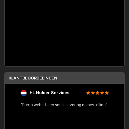
KLANTBEOORDELINGEN
HL Mulder Services
T
"
"Prima website en snelle levering na bestelling"
"Alles