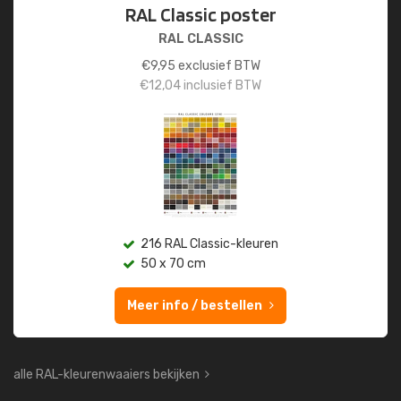
RAL Classic poster
RAL CLASSIC
€
9,95
exclusief BTW
€
12,04
inclusief BTW
216 RAL Classic-kleuren
50 x 70 cm
Meer info / bestellen
alle RAL-kleurenwaaiers bekijken