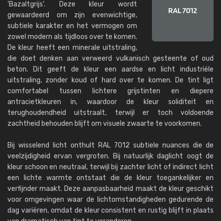
'Bazaltgrijs'. Deze kleur wordt
gewaardeerd om zijn evenwichtige,
subtiele karakter en het vermogen om
zowel modern als tijdloos over te komen.
De kleur heeft een minerale uitstraling,
die doet denken aan verweerd vulkanisch gesteente of oud
beton. Dit geeft de kleur een aardse en licht industriële
uitstraling, zonder koud of hard over te komen. De tint ligt
comfortabel tussen lichtere grijstinten en diepere
antracietkleuren in, waardoor de kleur soliditeit en
terughoudendheid uitstraalt, terwijl er toch voldoende
zachtheid behouden blijft om visuele zwaarte te voorkomen.
Bij wisselend licht onthult RAL 7012 subtiele nuances die de
veelzijdigheid ervan vergroten. Bij natuurlijk daglicht oogt de
kleur schoon en neutraal, terwijl bij zachter licht of indirect licht
een lichte warmte ontstaat ​​die de kleur toegankelijker en
verfijnder maakt. Deze aanpasbaarheid maakt de kleur geschikt
voor omgevingen waar de lichtomstandigheden gedurende de
dag variëren, omdat de kleur consistent en rustig blijft in plaats