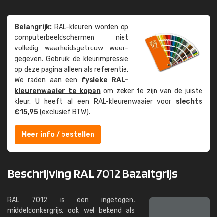
Belangrijk:
RAL-kleuren worden op
computer­beeld­schermen niet
volledig waarheids­­getrouw weer­
gegeven. Gebruik de kleur­impressie
op deze pagina alleen als referentie.
We raden aan een
fysieke RAL-
kleuren­waaier te kopen
om zeker te zijn van de juiste
kleur. U heeft al een RAL-kleuren­waaier voor
slechts
€15,95
(exclusief BTW).
Meer info / bestellen
Beschrijving RAL 7012 Bazaltgrijs
RAL 7012 is een ingetogen,
middeldonkergrijs, ook wel bekend als