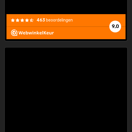
463
beoordelingen
9,0