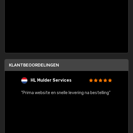
KLANTBEOORDELINGEN
HL Mulder Services
T
"
"Prima website en snelle levering na bestelling"
"Alles