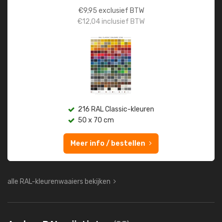
€
9,95
exclusief BTW
€
12,04
inclusief BTW
216 RAL Classic-kleuren
50 x 70 cm
Meer info / bestellen
alle RAL-kleurenwaaiers bekijken