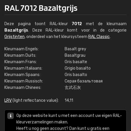
RAL 7012 Bazaltgrijs
Deze pagina toont RAL-kleur
7012
met de kleurnaam
Bazaltgrijs
. Deze RAL-kleur komt voor in de categorie
Grijstinten
, onderdeel van het kleursysteem
RAL Classic
.
Kleurnaam Engels:
Basalt grey
Kleurnaam Duits:
Basaltgrau
Kleurnaam Frans:
Gris basalte
Kleurnaam Italiaans:
Grigio basalto
Kleurnaam Spaans:
Gris basalto
Kleurnaam Russisch:
Серая базальтовая
Kleurnaam Chinees:
玄武石灰
LRV
(light reflectance value):
14,11
Op deze website kunt u met een account uw eigen RAL-
kleurverzamelingen maken.
Heeft u nog geen account? Dan kunt u gratis een