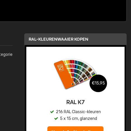
RAL-KLEURENWAAIER KOPEN
tegorie
,95
€15,95
sis
RAL K7
en
216 RAL Classic-kleuren
5 x 15 cm, glanzend