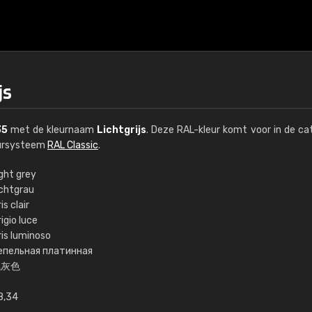
js
35
met de kleurnaam
Lichtgrijs
. Deze RAL-kleur komt voor in de ca
eursysteem
RAL Classic
.
ght grey
ichtgrau
€15
is clair
igio luce
ris luminoso
RAL K7 op waterba
епельная платинная
浅灰色
216 RAL Classic-kleur
5 x 15 cm, glanzend
8,34