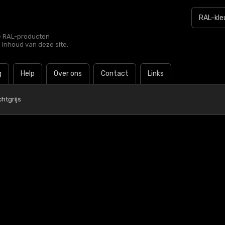
le RAL-producten
e inhoud van deze site.
g
Help
Over ons
Contact
Links
htgrijs