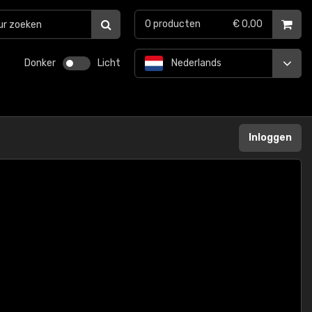
0
producten
€ 0,00
Donker
Licht
Nederlands
Inloggen