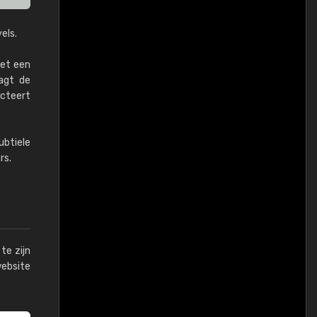
els.
het een
gt ​​de
ecteert
btiele
rs.
te zijn
website