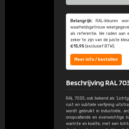
Belangrijk:
RAL-kleuren word
waarheids­­getrouw weer­gegeven
als referentie. We raden aan
zeker te zijn van de juiste kle
€15,95
(exclusief BTW).
Meer info / bestellen
Beschrijving RAL 703
RAL 7035, ook bekend als 'Lichtgr
rust en subtiele verfijning uitstr
wordt gebruikt in industriële, 
onopvallende en evenwichtige ka
warmte en koelte, met een lichte