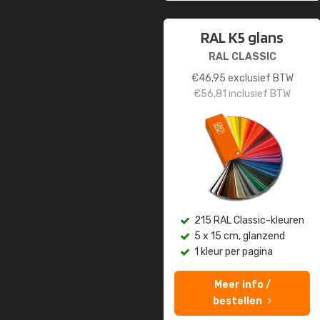
RAL K5 glans
RAL CLASSIC
€
46,95
exclusief BTW
€
56,81
inclusief BTW
215 RAL Classic-kleuren
5 x 15 cm, glanzend
1 kleur per pagina
Meer info /
bestellen