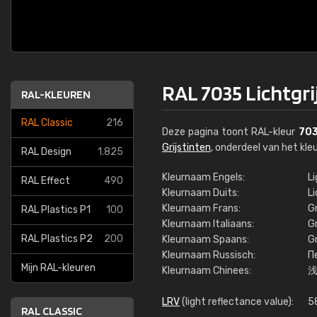
RAL 7035 Lichtgri
RAL-KLEUREN
RAL Classic
216
Deze pagina toont RAL-kleur
70
Grijstinten
, onderdeel van het kl
RAL Design
1.825
Kleurnaam Engels:
Li
RAL Effect
490
Kleurnaam Duits:
L
Kleurnaam Frans:
Gr
RAL Plastics P1
100
Kleurnaam Italiaans:
Gr
RAL Plastics P2
200
Kleurnaam Spaans:
G
Kleurnaam Russisch:
П
Mijn RAL-kleuren
Kleurnaam Chinees:
LRV
(light reflectance value):
5
RAL CLASSIC