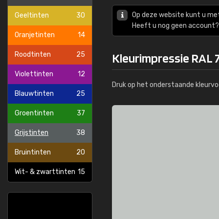
Op deze website kunt u me
Geeltinten
30
Heeft u nog geen account? 
Oranjetinten
14
Roodtinten
25
Kleurimpressie RAL 7
Violettinten
12
Druk op het onderstaande kleurvo
Blauwtinten
25
Groentinten
37
Grijstinten
38
Bruintinten
20
Wit- & zwarttinten
15