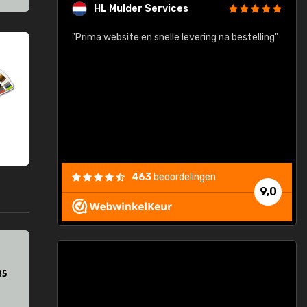
HL Mulder Services
baar!"
"Prima website en snelle levering na bestelling"
"
463
beoordelingen
9,0