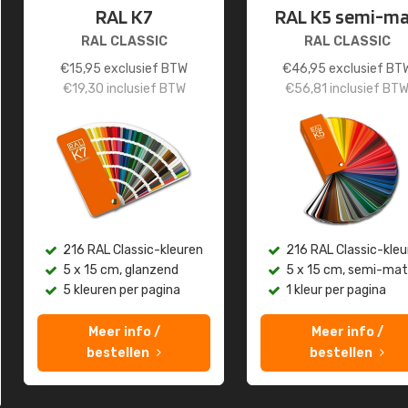
RAL K7
RAL K5 semi-m
RAL CLASSIC
RAL CLASSIC
€
15,95
exclusief BTW
€
46,95
exclusief BT
€
19,30
inclusief BTW
€
56,81
inclusief BT
216 RAL Classic-kleuren
216 RAL Classic-kleu
5 x 15 cm, glanzend
5 x 15 cm, semi-mat
5 kleuren per pagina
1 kleur per pagina
Meer info /
Meer info /
bestellen
bestellen