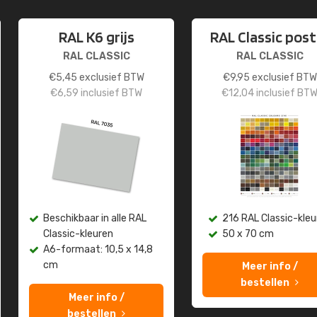
RAL K6 grijs
RAL Classic post
RAL CLASSIC
RAL CLASSIC
€
5,45
exclusief BTW
€
9,95
exclusief BTW
€
6,59
inclusief BTW
€
12,04
inclusief BT
Beschikbaar in alle RAL
216 RAL Classic-kleu
Classic-kleuren
50 x 70 cm
A6-formaat: 10,5 x 14,8
cm
Meer info /
bestellen
Meer info /
bestellen