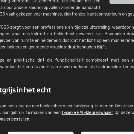
raling versterkt. De gedempte tint maakt het een
aardoor andere kleuren opvallen zonder de aandacht
35 vaak gekozen voor machines, elektronica, kantoorinterieurs en gev
035 zorgt voor een professionele en tijdloze uitstraling, waardoor 
gen waar neutraliteit en helderheid gewenst zijn. Bovendien draa
 gevoel van ruimte en helderheid, doordat het licht op een manier refl
een heldere en geordende visuele indruk behouden blijft.
e en praktische tint die functionaliteit combineert met een su
aardoor het een favoriet is in zowel moderne als traditionele interieu
grijs in het echt
s van een kleur op een beeldscherm een beslissing te nemen. Om zeker 
e u aan gebruik te maken van een
fysieke RAL-kleurenwaaier
. Op deze 
aaier bestellen
.