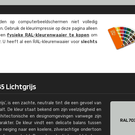
Kambier BV
"Super snelle service en zeer betaal
en op computer­beeld­schermen niet volledig
. Gebruik de kleur­impressie op deze pagina alleen
 een
fysieke RAL-kleuren­waaier te kopen
om
ur. U heeft al een RAL-kleuren­waaier voor
slechts
5 Lichtgrijs
ijs', is een zachte, neutrale tint die een gevoel van
aalt. De kleur staat bekend om zijn veelzijdigheid en
architectonische en designomgevingen vanwege zijn
rakter. De kleur vindt een delicate balans tussen
 neiging naar een koelere, zilverachtige ondertoon