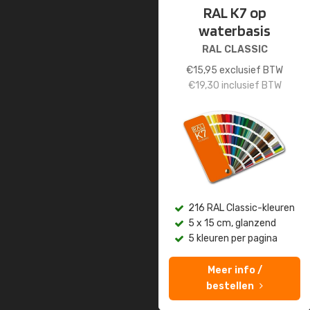
RAL K7 op
waterbasis
RAL CLASSIC
€
15,95
exclusief BTW
€
19,30
inclusief BTW
216 RAL Classic-kleuren
5 x 15 cm, glanzend
5 kleuren per pagina
Meer info /
bestellen