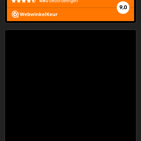
480
beoordelingen
e
9,0
 and