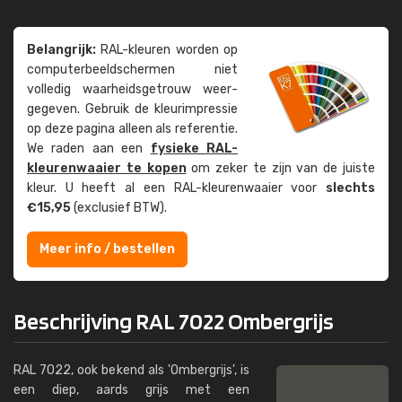
Belangrijk:
RAL-kleuren worden op
computer­beeld­schermen niet
volledig waarheids­­getrouw weer­
gegeven. Gebruik de kleur­impressie
op deze pagina alleen als referentie.
We raden aan een
fysieke RAL-
kleuren­waaier te kopen
om zeker te zijn van de juiste
kleur. U heeft al een RAL-kleuren­waaier voor
slechts
€15,95
(exclusief BTW).
Meer info / bestellen
Beschrijving RAL 7022 Ombergrijs
RAL 7022, ook bekend als 'Ombergrijs', is
een diep, aards grijs met een