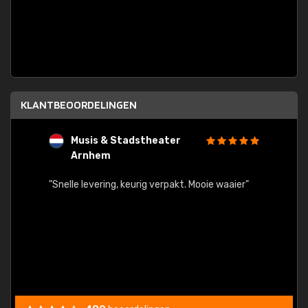
KLANTBEOORDELINGEN
Musis & Stadstheater
L
Arnhem
rt.
"Rapid
egards
"Snelle levering, keurig verpakt. Mooie waaier"
els.
econd
/my-
ding