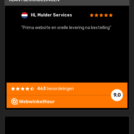
HL Mulder Services
T
"
"Prima website en snelle levering na bestelling"
"Alles
463
beoordelingen
9,0