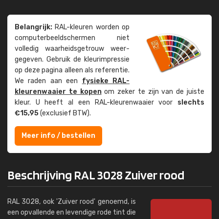
Belangrijk:
RAL-kleuren worden op
computer­beeld­schermen niet
volledig waarheids­­getrouw weer­
gegeven. Gebruik de kleur­impressie
op deze pagina alleen als referentie.
We raden aan een
fysieke RAL-
kleuren­waaier te kopen
om zeker te zijn van de juiste
kleur. U heeft al een RAL-kleuren­waaier voor
slechts
€15,95
(exclusief BTW).
Meer info / bestellen
Beschrijving RAL 3028 Zuiver rood
RAL 3028, ook 'Zuiver rood' genoemd, is
een opvallende en levendige rode tint die