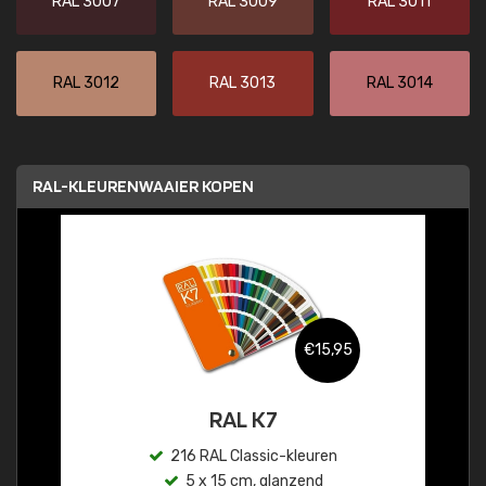
RAL 3007
RAL 3009
RAL 3011
RAL 3012
RAL 3013
RAL 3014
RAL-KLEURENWAAIER KOPEN
€15,95
RAL K7
216 RAL Classic-kleuren
5 x 15 cm, glanzend