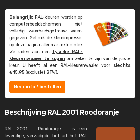
Belangrijk:
RAL-kleuren worden op
computer­beeld­schermen niet
volledig waarheids­­getrouw weer­
gegeven. Gebruik de kleur­impressie
op deze pagina alleen als referentie.
We raden aan een
fysieke RAL-
kleuren­waaier te kopen
om zeker te zijn van de juiste
kleur. U heeft al een RAL-kleuren­waaier voor
slechts
€15,95
(exclusief BTW).
Meer info / bestellen
Beschrijving RAL 2001 Roodoranje
RAL 2001 – Roodoranje – is een
levendige, verzadigde tint uit het RAL