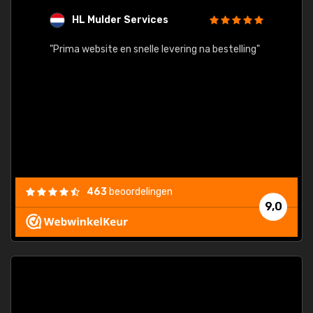
HL Mulder Services
T
"
"Prima website en snelle levering na bestelling"
"Alles
463
beoordelingen
9,0