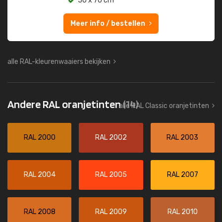
50 x 70 cm
Meer info / bestellen
alle RAL-kleurenwaaiers bekijken
Andere RAL oranjetinten
(14)
alle RAL Classic oranjetinten
RAL 2000
RAL 2002
RAL 2003
RAL 2004
RAL 2005
RAL 2007
RAL 2008
RAL 2009
RAL 2010