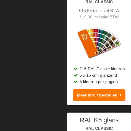
RAL CLASSIC
€
15,95
exclusief BTW
€
19,30
inclusief BTW
216 RAL Classic-kleuren
5 x 15 cm, glanzend
5 kleuren per pagina
Meer info / bestellen
RAL K5 glans
RAL CLASSIC