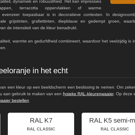
aliteit, dynamiek en robuustheid. Het kan impressies
happen, terracotta oppervlakken of warme
evenzeer toepasbaar is in decoratieve contexten. In designcombi
e grijstinten, grafiettinten, diepblauw en gedempt groen, waarb
van de intensiteit van de kleur benadrukt.
aliteit, warmte en gedurfdheid combineert, waardoor het veelzijdig is i
gen.
eloranje in het echt
s van een kleur op een beeldscherm een beslissing te nemen. Om zeker 
e u aan gebruik te maken van een
fysieke RAL-kleurenwaaier
. Op deze 
aaier bestellen
.
RAL K7
RAL K5 semi-m
RAL CLASSIC
RAL CLASSIC