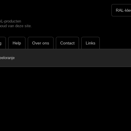
RAL-producten
houd van deze site.
g
Help
Over ons
Contact
Links
eloranje