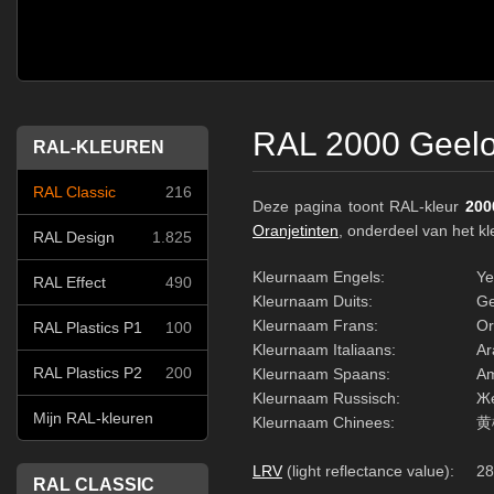
RAL 2000 Geelo
RAL-KLEUREN
RAL Classic
216
Deze pagina toont RAL-kleur
200
Oranjetinten
, onderdeel van het 
RAL Design
1.825
Kleurnaam Engels:
Ye
RAL Effect
490
Kleurnaam Duits:
Ge
Kleurnaam Frans:
Or
RAL Plastics P1
100
Kleurnaam Italiaans:
Ar
RAL Plastics P2
200
Kleurnaam Spaans:
Am
Kleurnaam Russisch:
Же
Mijn RAL-kleuren
Kleurnaam Chinees:
黄
LRV
(light reflectance value):
28
RAL CLASSIC