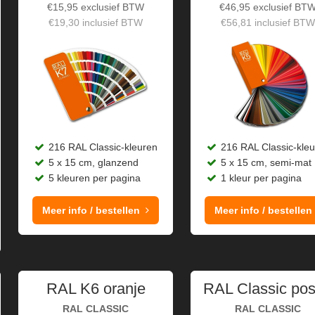
€
15,95
exclusief BTW
€
46,95
exclusief BT
€
19,30
inclusief BTW
€
56,81
inclusief BTW
216 RAL Classic-kleuren
216 RAL Classic-kle
5 x 15 cm, glanzend
5 x 15 cm, semi-mat
5 kleuren per pagina
1 kleur per pagina
Meer info / bestellen
Meer info / bestellen
RAL K6 oranje
RAL Classic pos
RAL CLASSIC
RAL CLASSIC