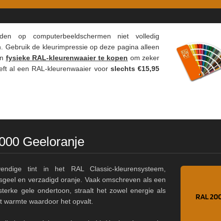
Kambier BV
"Super snelle service en zeer betaal
en op computer­beeld­schermen niet volledig
. Gebruik de kleur­impressie op deze pagina alleen
en
fysieke RAL-kleuren­waaier te kopen
om zeker
heeft al een RAL-kleuren­waaier voor
slechts €15,95
2000 Geeloranje
dige tint in het RAL Classic-kleurensysteem,
usgeel en verzadigd oranje. Vaak omschreven als een
sterke gele ondertoon, straalt het zowel energie als
ft warmte waardoor het opvalt.