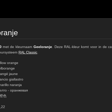
ranje
0
met de kleurnaam
Geeloranje
. Deze RAL-kleur komt voor in de ca
kleursysteem
RAL Classic
.
llow orange
lborange
€15
angé jaune
ancio giallastro
arillo naranja
RAL K7 op waterba
лто - оранжевая
216 RAL Classic-kleur
橙色
5 x 15 cm, glanzend
,22