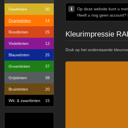
Op deze website kunt u me
Geeltinten
30
Heeft u nog geen account? 
Oranjetinten
14
Roodtinten
25
Kleurimpressie RA
Violettinten
12
Druk op het onderstaande kleurvo
Blauwtinten
25
Groentinten
37
Grijstinten
38
Bruintinten
20
Wit- & zwarttinten
15