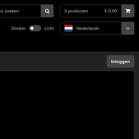
0
producten
€ 0,00
Donker
Licht
Nederlands
Inloggen