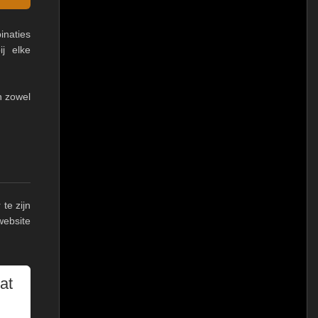
naties
ij elke
n zowel
te zijn
website
at