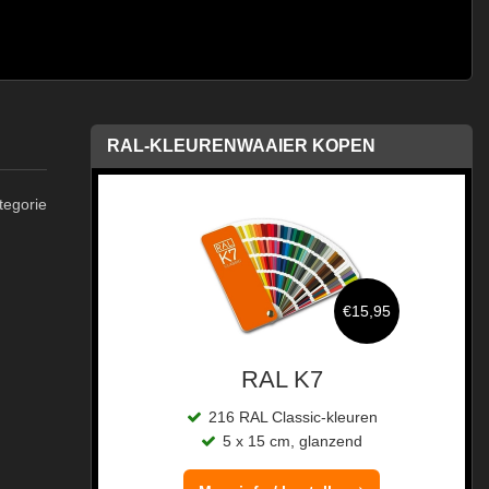
RAL-KLEURENWAAIER KOPEN
tegorie
,95
€15,95
sis
RAL K7
en
216 RAL Classic-kleuren
5 x 15 cm, glanzend