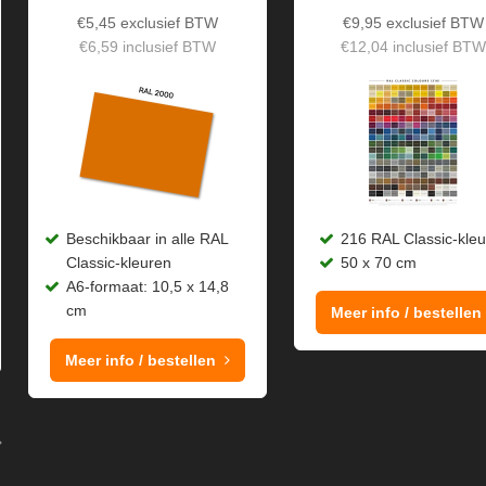
€
5,45
exclusief BTW
€
9,95
exclusief BTW
€
6,59
inclusief BTW
€
12,04
inclusief BTW
Beschikbaar in alle RAL
216 RAL Classic-kle
Classic-kleuren
50 x 70 cm
A6-formaat: 10,5 x 14,8
cm
Meer info / bestellen
Meer info / bestellen