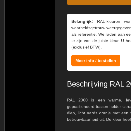
Belangrijk:
RAL-kleuren word
waarheids­­getrouw weer­gegeven
als referentie. We raden aan e
te zijn van de juiste kleur. U 
(exclusief BTW).
Meer info / bestellen
Beschrijving RAL 
RAL 2000 is een warme, leven
gepositioneerd tussen helder citr
diep, licht aards oranje met een 
betrouwbaarheid uit. De kleur hee