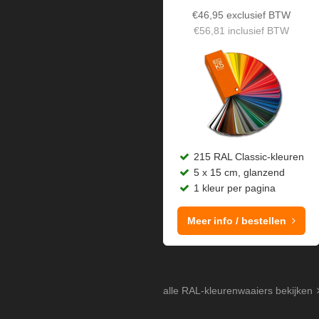
€
46,95
exclusief BTW
€
56,81
inclusief BTW
215 RAL Classic-kleuren
5 x 15 cm, glanzend
1 kleur per pagina
Meer info / bestellen
alle RAL-kleurenwaaiers bekijken