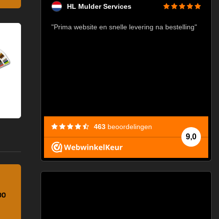
HL Mulder Services
baar!"
"Prima website en snelle levering na bestelling"
"
463
beoordelingen
9,0