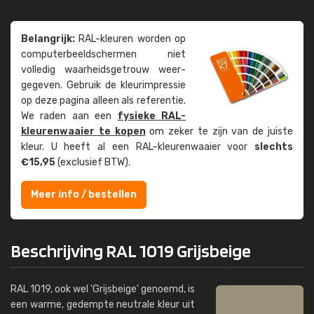
Belangrijk:
RAL-kleuren worden op
computer­beeld­schermen niet
volledig waarheids­­getrouw weer­
gegeven. Gebruik de kleur­impressie
op deze pagina alleen als referentie.
We raden aan een
fysieke RAL-
kleuren­waaier te kopen
om zeker te zijn van de juiste
kleur. U heeft al een RAL-kleuren­waaier voor
slechts
€15,95
(exclusief BTW).
Meer info / bestellen
Beschrijving RAL 1019 Grijsbeige
RAL 1019, ook wel 'Grijsbeige' genoemd, is
een warme, gedempte neutrale kleur uit