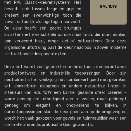
het RAL Classic-kleurensysteem. Het
bevindt zich tussen beige en grijs en
creëert een evenwichtige toon die
zowel natuurlijk als ingetogen aanvoelt.
De kleur heeft een zacht bruingrijs
karakter met een subtiele aardse ondertoon, die doet denken
aan verweerd hout, droge klei of natuursteen. Door deze
organische uitstraling past de kleur naadloos in zowel moderne
als traditionele designcontexten.
Deze tint wordt veel gebruikt in architectuur, interieurontwerp,
productontwerp en industriële toepassingen. Door zijn
neutraliteit is het veelzijdig: het combineert goed met gebroken
wit, donkerbruin, diepgroen en andere natuurlijke tinten. In
interieurs kan RAL 1019 een kalme, geaarde sfeer creëren –
warm genoeg om uitnodigend aan te voelen, maar gedempt
genoeg om elegant en onopvallend te blijven. In
buitentoepassingen sluit de kleur goed aan op de omgeving en
wordt het vaak gekozen voor gevels en tuinmeubilair waar een
niet-reflecterende, praktische kleur gewenst is.