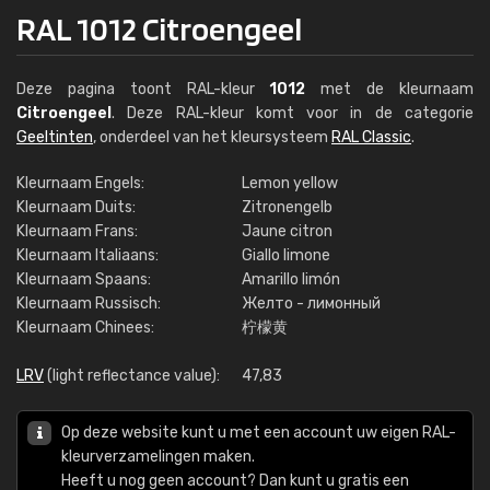
RAL 1012 Citroengeel
Deze pagina toont RAL-kleur
1012
met de kleurnaam
Citroengeel
. Deze RAL-kleur komt voor in de categorie
Geeltinten
, onderdeel van het kleursysteem
RAL Classic
.
Kleurnaam Engels:
Lemon yellow
Kleurnaam Duits:
Zitronengelb
Kleurnaam Frans:
Jaune citron
Kleurnaam Italiaans:
Giallo limone
Kleurnaam Spaans:
Amarillo limón
Kleurnaam Russisch:
Желто - лимонный
Kleurnaam Chinees:
柠檬黄
LRV
(light reflectance value):
47,83
Op deze website kunt u met een account uw eigen RAL-
kleurverzamelingen maken.
Heeft u nog geen account? Dan kunt u gratis een