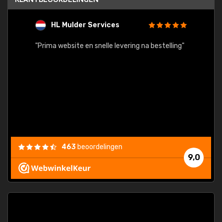
HL Mulder Services
T
"
"Prima website en snelle levering na bestelling"
"Alles
463
beoordelingen
9,0