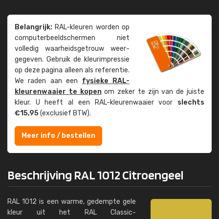
Belangrijk:
RAL-kleuren worden op
computer­beeld­schermen niet
volledig waarheids­­getrouw weer­
gegeven. Gebruik de kleur­impressie
op deze pagina alleen als referentie.
We raden aan een
fysieke RAL-
kleuren­waaier te kopen
om zeker te zijn van de juiste
kleur. U heeft al een RAL-kleuren­waaier voor
slechts
€15,95
(exclusief BTW).
Meer info / bestellen
Beschrijving RAL 1012 Citroengeel
RAL 1012 is een warme, gedempte gele
kleur uit het RAL Classic-