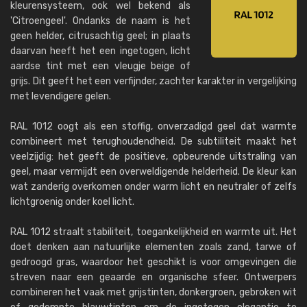
kleurensysteem, ook wel bekend als
'Citroengeel'. Ondanks de naam is het
geen helder, citrusachtig geel; in plaats
daarvan heeft het een ingetogen, licht
aardse tint met een vleugje beige of
grijs. Dit geeft het een verfijnder, zachter karakter in vergelijking
met levendigere gelen.
RAL 1012 oogt als een stoffig, onverzadigd geel dat warmte
combineert met terughoudendheid. De subtiliteit maakt het
veelzijdig: het geeft de positieve, opbeurende uitstraling van
geel, maar vermijdt een overweldigende helderheid. De kleur kan
wat zanderig overkomen onder warm licht en neutraler of zelfs
lichtgroenig onder koel licht.
RAL 1012 straalt stabiliteit, toegankelijkheid en warmte uit. Het
doet denken aan natuurlijke elementen zoals zand, tarwe of
gedroogd gras, waardoor het geschikt is voor omgevingen die
streven naar een geaarde en organische sfeer. Ontwerpers
combineren het vaak met grijstinten, donkergroen, gebroken wit