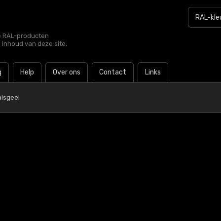
le RAL-producten
e inhoud van deze site.
g
Help
Over ons
Contact
Links
isgeel