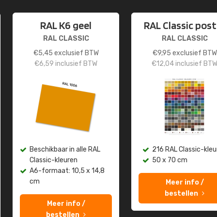
RAL K6 geel
RAL Classic post
RAL CLASSIC
RAL CLASSIC
€
5,45
exclusief BTW
€
9,95
exclusief BTW
€
6,59
inclusief BTW
€
12,04
inclusief BT
Beschikbaar in alle RAL
216 RAL Classic-kleu
Classic-kleuren
50 x 70 cm
A6-formaat: 10,5 x 14,8
cm
Meer info /
bestellen
Meer info /
bestellen