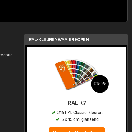
RAL-KLEURENWAAIER KOPEN
tegorie
,95
€15,95
sis
RAL K7
en
216 RAL Classic-kleuren
5 x 15 cm, glanzend