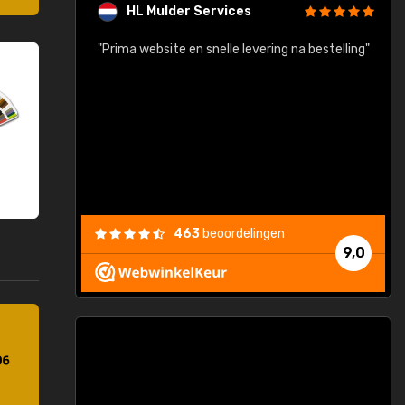
HL Mulder Services
baar!"
"Prima website en snelle levering na bestelling"
"
463
beoordelingen
9,0