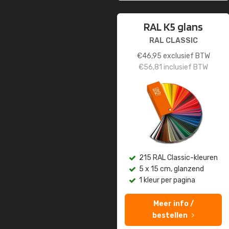
RAL K5 glans
RAL CLASSIC
€
46,95
exclusief BTW
€
56,81
inclusief BTW
215 RAL Classic-kleuren
5 x 15 cm, glanzend
1 kleur per pagina
Meer info /
bestellen