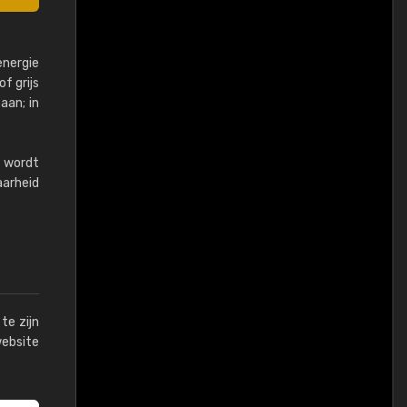
energie
f grijs
aan; in
u wordt
aarheid
te zijn
website