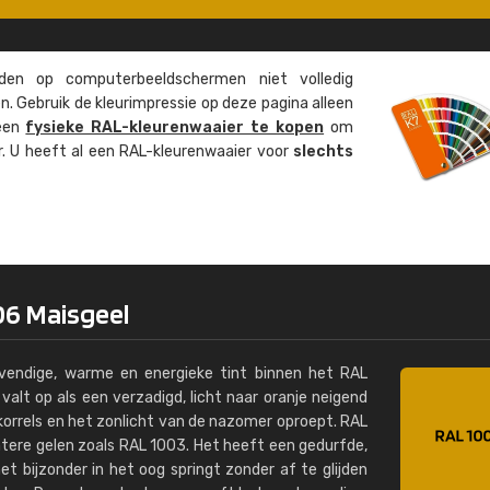
Kambier BV
"Super snelle service en zeer betaal
en op computer­beeld­schermen niet volledig
. Gebruik de kleur­impressie op deze pagina alleen
 een
fysieke RAL-kleuren­waaier te kopen
om
ur. U heeft al een RAL-kleuren­waaier voor
slechts
06 Maisgeel
evendige, warme en energieke tint binnen het RAL
valt op als een verzadigd, licht naar oranje neigend
skorrels en het zonlicht van de nazomer oproept. RAL
chtere gelen zoals RAL 1003. Het heeft een gedurfde,
t bijzonder in het oog springt zonder af te glijden