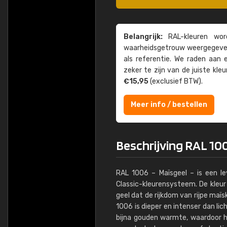
Belangrijk:
RAL-kleuren word
waarheids­­getrouw weer­gegeven
als referentie. We raden aan
zeker te zijn van de juiste kle
€15,95
(exclusief BTW).
Meer info / bestellen
Beschrijving RAL 10
RAL 1006 – Maïsgeel – is een l
Classic-kleurensysteem. De kleur 
geel dat de rijkdom van rijpe maï
1006 is dieper en intenser dan li
bijna gouden warmte, waardoor he