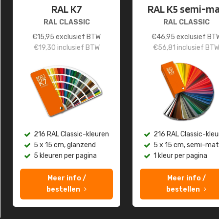
RAL K7
RAL K5 semi-m
RAL CLASSIC
RAL CLASSIC
€
15,95
exclusief BTW
€
46,95
exclusief BT
€
19,30
inclusief BTW
€
56,81
inclusief BT
216 RAL Classic-kleuren
216 RAL Classic-kleu
5 x 15 cm, glanzend
5 x 15 cm, semi-mat
5 kleuren per pagina
1 kleur per pagina
Meer info /
Meer info /
bestellen
bestellen