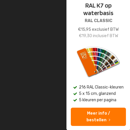
RAL K7 op
waterbasis
RAL CLASSIC
€
15,95
exclusief BTW
€
19,30
inclusief BTW
216 RAL Classic-kleuren
5 x 15 cm, glanzend
5 kleuren per pagina
Meer info /
bestellen