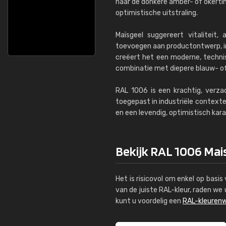
naar de donkere amber- of okerti
optimistische uitstraling.
Maïsgeel suggereert vitaliteit,
toevoegen aan productontwerp, in
creëert het een moderne, technis
combinatie met diepere blauw- of
RAL 1006 is een krachtig, verza
toegepast in industriële context
en een levendig, optimistisch kara
Bekijk RAL 1006 Mais
Het is risicovol om enkel op basi
van de juiste RAL-kleur, raden w
kunt u voordelig een
RAL-kleurenw