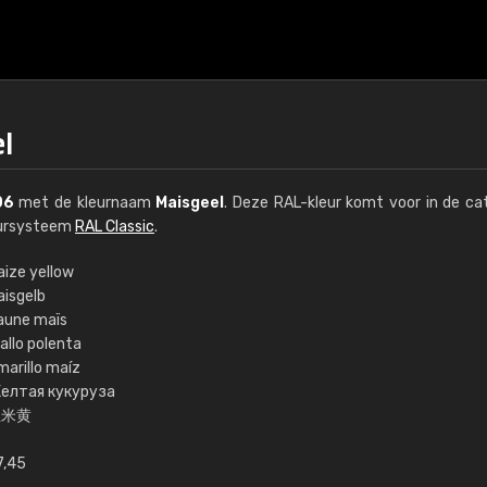
l
06
met de kleurnaam
Maisgeel
. Deze RAL-kleur komt voor in de ca
leursysteem
RAL Classic
.
aize yellow
aisgelb
€15
aune maïs
allo polenta
marillo maíz
RAL K7 op waterba
елтая кукуруза
玉米黄
216 RAL Classic-kleur
5 x 15 cm, glanzend
7,45