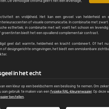
nten. De verhoogde chroma geeft het een levendige,
 activiteit en vrolijkheid. Het kan een gevoel van helderheid en 
terieuraccenten of visuele communicatie. In combinatie met zwart o
che esthetiek; in combinatie met wit voelt het schoon en levendig 
 groentinten biedt het een opvallend complementair contrast.
digd geel dat warmte, helderheid en kracht combineert. Of het n
en of designgerichte omgevingen, het biedt een onmiskenbare zichtb
kter.
geel in het echt
s van een kleur op een beeldscherm een beslissing te nemen. Om zeker 
e u aan gebruik te maken van een
fysieke RAL-kleurenwaaier
. Op deze 
aaier bestellen
.