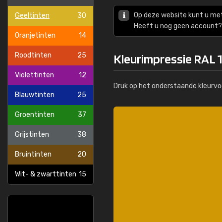
Op deze website kunt u me
Geeltinten
30
Heeft u nog geen account? 
Oranjetinten
14
Roodtinten
25
Kleurimpressie RAL 
Violettinten
12
Druk op het onderstaande kleurvo
Blauwtinten
25
Groentinten
37
Grijstinten
38
Bruintinten
20
Wit- & zwarttinten
15