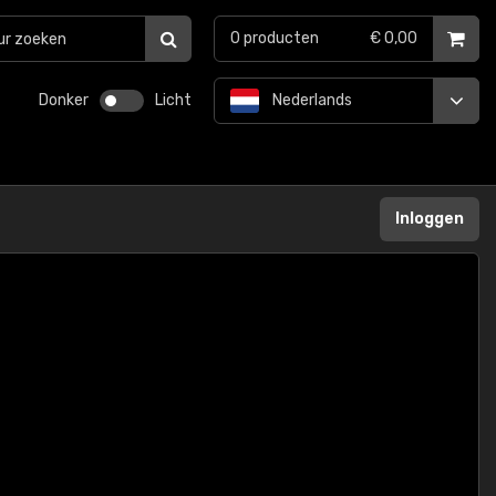
0
producten
€ 0,00
Donker
Licht
Nederlands
Inloggen