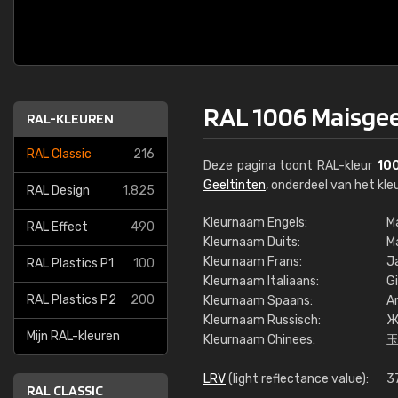
RAL 1006 Maisgee
RAL-KLEUREN
RAL Classic
216
Deze pagina toont RAL-kleur
10
Geeltinten
, onderdeel van het k
RAL Design
1.825
Kleurnaam Engels:
M
RAL Effect
490
Kleurnaam Duits:
M
Kleurnaam Frans:
J
RAL Plastics P1
100
Kleurnaam Italiaans:
Gi
RAL Plastics P2
200
Kleurnaam Spaans:
A
Kleurnaam Russisch:
Ж
Mijn RAL-kleuren
Kleurnaam Chinees:
LRV
(light reflectance value):
3
RAL CLASSIC