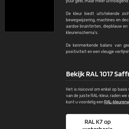
puur geel, maar meer uitnodigend 
De kleur biedt uitstekende zi
bewegwijzering, machines en deco
aardse bruintinten, diepblauw en 
kleurenschema's.
De kenmerkende balans van gee
positiviteit en een vleugje verfij
Bekijk RAL 1017 Saff
Het is risicovol om enkel op basi
van de juiste RAL-kleur, raden w
kunt u voordelig een
RAL-kleurenw
RAL K7 op