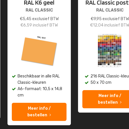
RAL K6 geel
RAL Classic post
RAL CLASSIC
RAL CLASSIC
€
5,45
exclusief BTW
€
9,95
exclusief BTW
€
6,59
inclusief BTW
€
12,04
inclusief BT
Beschikbaar in alle RAL
216 RAL Classic-kleu
Classic-kleuren
50 x 70 cm
A6-formaat: 10,5 x 14,8
cm
Meer info /
bestellen
Meer info /
bestellen