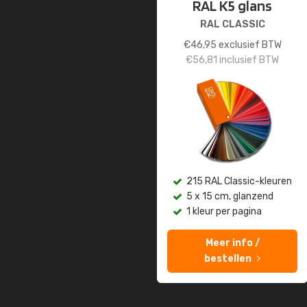
RAL K5 glans
RAL CLASSIC
€
46,95
exclusief BTW
€
56,81
inclusief BTW
215 RAL Classic-kleuren
5 x 15 cm, glanzend
1 kleur per pagina
Meer info /
bestellen