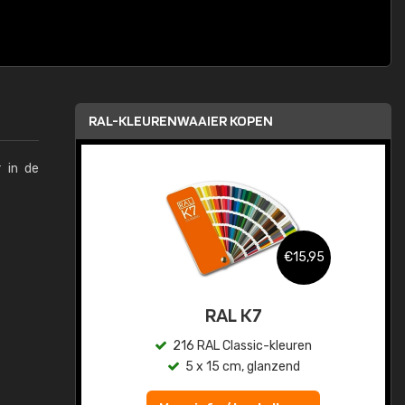
RAL-KLEURENWAAIER KOPEN
 in de
,95
€15,95
sis
RAL K7
en
216 RAL Classic-kleuren
5 x 15 cm, glanzend