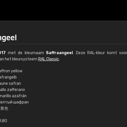
ngeel
017
met de kleurnaam
Saffraangeel
. Deze RAL-kleur komt voor
van het kleursysteem
RAL Classic
.
affron yellow
afrangelb
€15
aune safran
allo zafferano
marillo azafrán
RAL K7 op waterba
елтый шафран
深黄色
216 RAL Classic-kleur
5 x 15 cm, glanzend
9,80