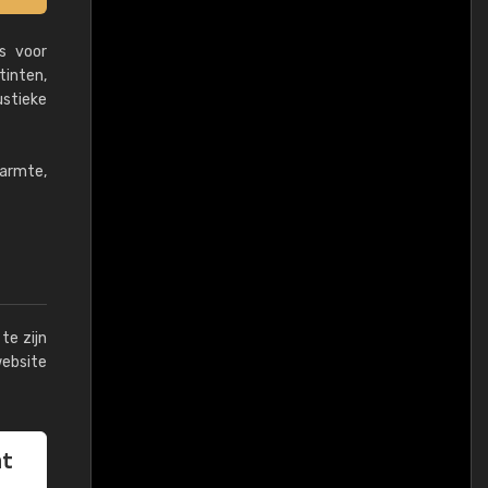
s voor
tinten,
ustieke
armte,
te zijn
website
at