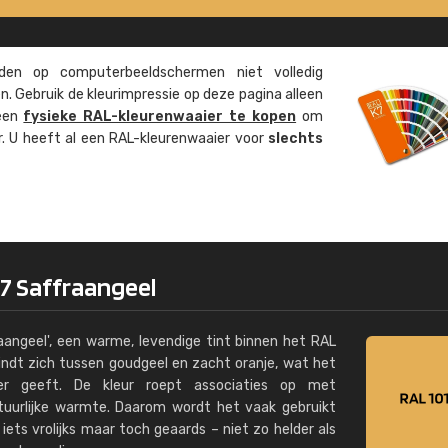
Kambier BV
"Super snelle service en zeer betaal
en op computer­beeld­schermen niet volledig
. Gebruik de kleur­impressie op deze pagina alleen
 een
fysieke RAL-kleuren­waaier te kopen
om
ur. U heeft al een RAL-kleuren­waaier voor
slechts
17 Saffraangeel
aangeel', een warme, levendige tint binnen het RAL
indt zich tussen goudgeel en zacht oranje, wat het
ter geeft. De kleur roept associaties op met
atuurlijke warmte. Daarom wordt het vaak gebruikt
ets vrolijks maar toch geaards – niet zo helder als