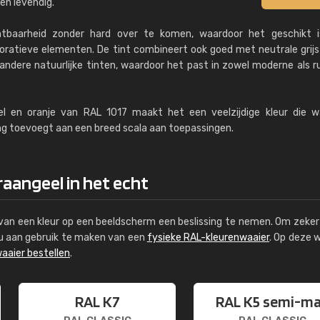
en levendig.
chtbaarheid zonder hard over te komen, waardoor het geschikt i
ratieve elementen. De tint combineert ook goed met neutrale grijs
andere natuurlijke tinten, waardoor het past in zowel moderne als r
l en oranje van RAL 1017 maakt het een veelzijdige kleur die w
ning toevoegt aan een breed scala aan toepassingen.
raangeel in het echt
s van een kleur op een beeldscherm een beslissing te nemen. Om zeker 
e u aan gebruik te maken van een
fysieke RAL-kleurenwaaier
. Op deze 
aaier bestellen
.
RAL K7
RAL K5 semi-m