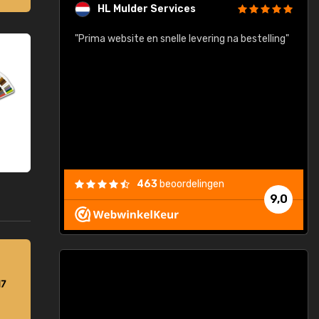
HL Mulder Services
baar!"
"Prima website en snelle levering na bestelling"
"
463
beoordelingen
9,0