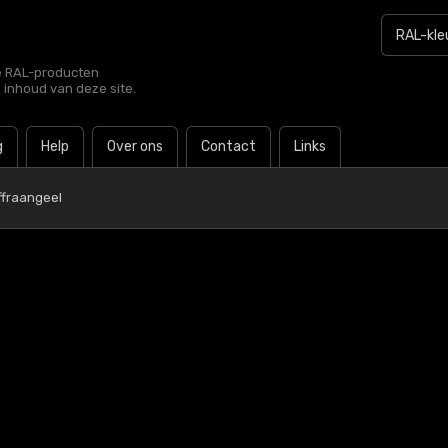
le RAL-producten
e inhoud van deze site.
g
Help
Over ons
Contact
Links
ffraangeel