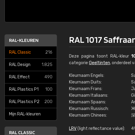
RAL 1017 Saffraa
RAL-KLEUREN
RAL Classic
216
Deze pagina toont RAL-kleur
1
categorie
Geeltinten
, onderdeel 
RAL Design
1.825
Kleurnaam Engels:
S
RAL Effect
490
Kleurnaam Duits:
S
Kleurnaam Frans:
J
RAL Plastics P1
100
Kleurnaam Italiaans:
Gi
RAL Plastics P2
200
Kleurnaam Spaans:
A
Kleurnaam Russisch:
Ж
Mijn RAL-kleuren
Kleurnaam Chinees:
LRV
(light reflectance value):
4
RAL CLASSIC