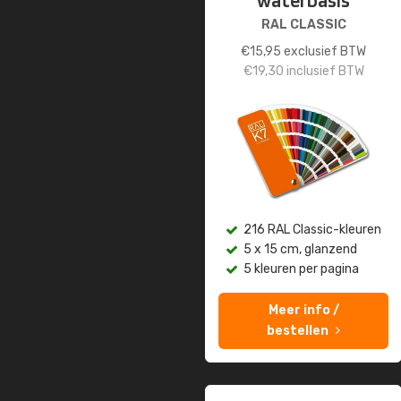
waterbasis
RAL CLASSIC
€
15,95
exclusief BTW
€
19,30
inclusief BTW
216 RAL Classic-kleuren
5 x 15 cm, glanzend
5 kleuren per pagina
Meer info /
bestellen