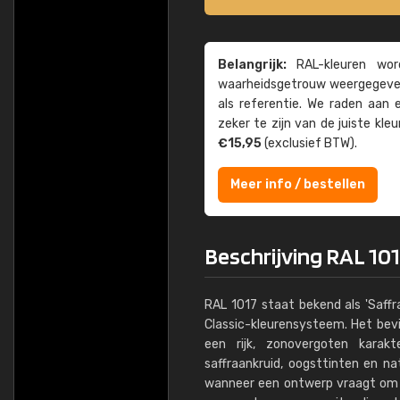
Belangrijk:
RAL-kleuren word
waarheids­­getrouw weer­gegeven
als referentie. We raden aan
zeker te zijn van de juiste kle
€15,95
(exclusief BTW).
Meer info / bestellen
Beschrijving RAL 10
RAL 1017 staat bekend als 'Saffr
Classic-kleurensysteem. Het bev
een rijk, zonovergoten karak
saffraankruid, oogsttinten en n
wanneer een ontwerp vraagt ​​om i