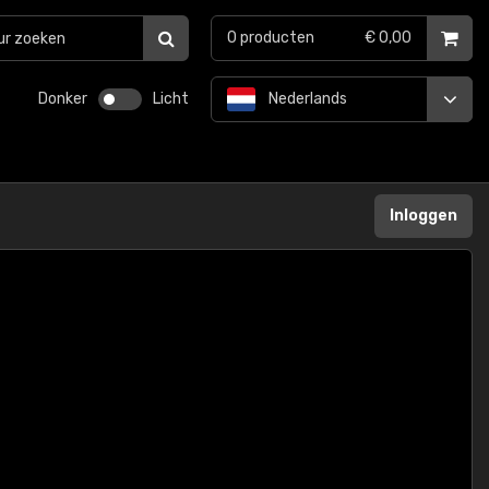
0
producten
€ 0,00
Donker
Licht
Nederlands
Inloggen