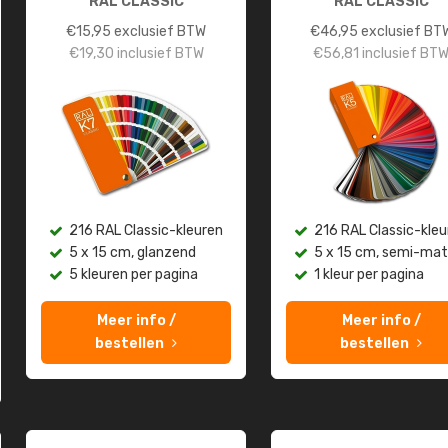
RAL CLASSIC
RAL CLASSIC
€
15,95
exclusief BTW
€
46,95
exclusief BT
€
19,30
inclusief BTW
€
56,81
inclusief BT
216 RAL Classic-kleuren
216 RAL Classic-kleu
5 x 15 cm, glanzend
5 x 15 cm, semi-mat
5 kleuren per pagina
1 kleur per pagina
Meer info /
Meer info /
bestellen
bestellen