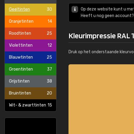
Op deze website kunt u me
Geeltinten
30
Heeft u nog geen account? 
Oranjetinten
14
Roodtinten
25
Kleurimpressie RAL 
Violettinten
12
Druk op het onderstaande kleurvo
Blauwtinten
25
Groentinten
37
Grijstinten
38
Bruintinten
20
Wit- & zwarttinten
15