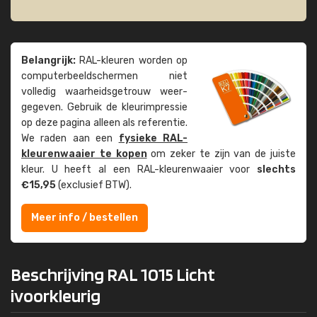
Belangrijk:
RAL-kleuren worden op
computer­beeld­schermen niet
volledig waarheids­­getrouw weer­
gegeven. Gebruik de kleur­impressie
op deze pagina alleen als referentie.
We raden aan een
fysieke RAL-
kleuren­waaier te kopen
om zeker te zijn van de juiste
kleur. U heeft al een RAL-kleuren­waaier voor
slechts
€15,95
(exclusief BTW).
Meer info / bestellen
Beschrijving RAL 1015 Licht
ivoorkleurig