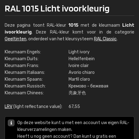
RAL 1015 Licht ivoorkleurig
Deze pagina toont RAL-kleur
1015
met de kleurnaam
Licht
ivoorkleurig
. Deze RAL-kleur komt voor in de categorie
Geeltinten
, onderdeel van het kleursysteem
RAL Classic
.
Kleurnaam Engels:
Light ivory
Kleurnaam Duits:
Hellelfenbein
Kleurnaam Frans:
Ivoire clair
Kleurnaam Italiaans:
Avorio chiaro
Kleurnaam Spaans:
Marfil claro
Kleurnaam Russisch:
Кремово - бежевая
Kleurnaam Chinees:
亮象牙色
LRV
(light reflectance value):
67,55
Op deze website kunt u met een account uw eigen RAL-
kleurverzamelingen maken.
Heeft u nog geen account? Dan kunt u gratis een