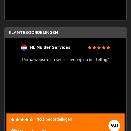
KLANTBEOORDELINGEN
HL Mulder Services
T
"
"Prima website en snelle levering na bestelling"
"Alles
463
beoordelingen
9,0