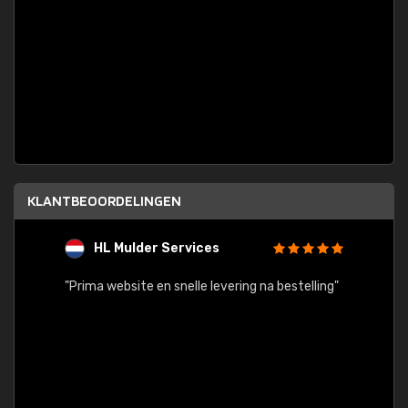
KLANTBEOORDELINGEN
HL Mulder Services
T
"
"Prima website en snelle levering na bestelling"
"Alles