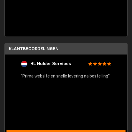
KLANTBEOORDELINGEN
HL Mulder Services
T
"
"Prima website en snelle levering na bestelling"
"Alles