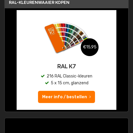
RAL-KLEURENWAAIER KOPEN
€15,95
RAL K7
216 RAL Classic-kleuren
5 x 15 cm, glanzend
Meer info / bestellen