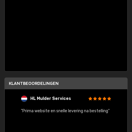
KLANTBEOORDELINGEN
HL Mulder Services
T
"
"Prima website en snelle levering na bestelling"
"Alles