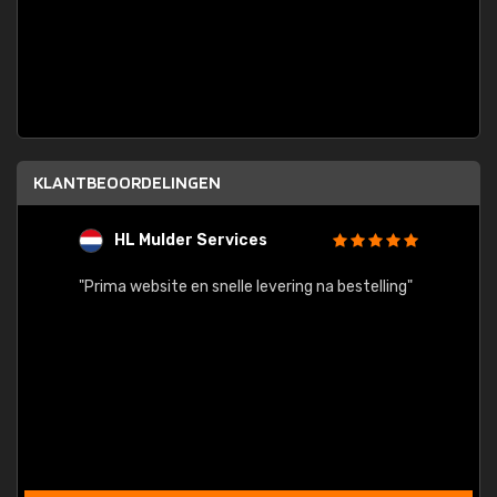
KLANTBEOORDELINGEN
HL Mulder Services
T
"
"Prima website en snelle levering na bestelling"
"Alles