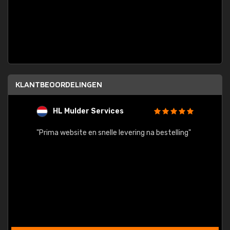
KLANTBEOORDELINGEN
HL Mulder Services
T
"
"Prima website en snelle levering na bestelling"
"Alles