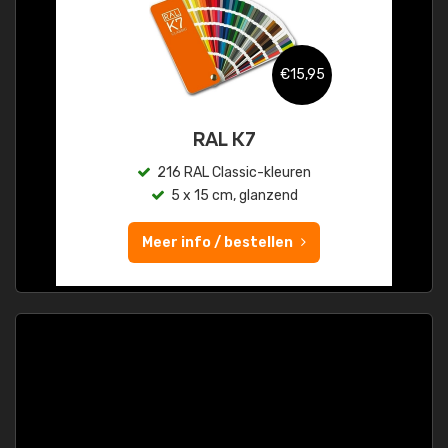
€15,95
RAL K7
216 RAL Classic-kleuren
5 x 15 cm, glanzend
Meer info / bestellen