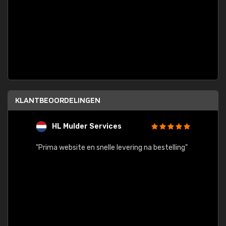
KLANTBEOORDELINGEN
HL Mulder Services
T
"
"Prima website en snelle levering na bestelling"
"Alles