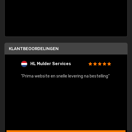
KLANTBEOORDELINGEN
HL Mulder Services
T
"
"Prima website en snelle levering na bestelling"
"Alles