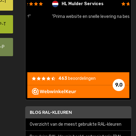
P-T
HL Mulder Services
baar!"
"Prima website en snelle levering na bestelling"
"
P-T
0-P
463
beoordelingen
9,0
BLOG RAL-KLEUREN
Overzicht van de meest gebruikte RAL-kleuren