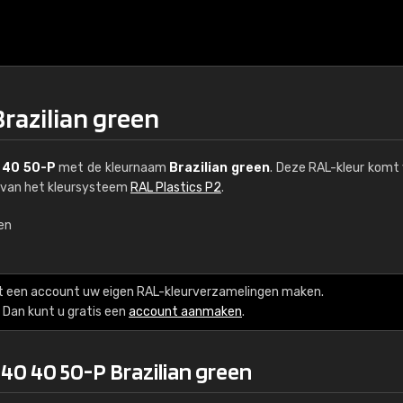
razilian green
 40 50-P
met de kleurnaam
Brazilian green
. Deze RAL-kleur komt 
l van het kleursysteem
RAL Plastics P2
.
een
€15
t een account uw eigen RAL-kleurverzamelingen maken.
RAL K7 op waterba
Dan kunt u gratis een
account aanmaken
.
216 RAL Classic-kleur
40 40 50-P Brazilian green
5 x 15 cm, glanzend