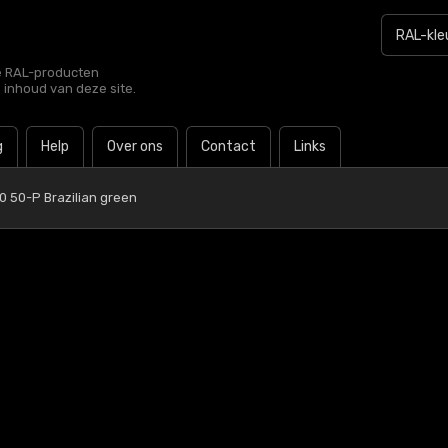
le RAL-producten
e inhoud van deze site.
g
Help
Over ons
Contact
Links
0 50-P Brazilian green