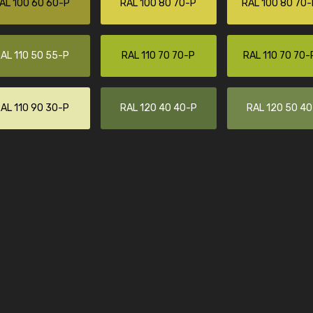
AL 100 60 60-P
RAL 100 80 70-P
RAL 100 80 70-
Kambier BV
"Super snelle service en zeer betaal
AL 110 50 55-P
RAL 110 70 70-P
RAL 110 70 70-
AL 110 90 30-P
RAL 120 40 40-P
RAL 120 50 4