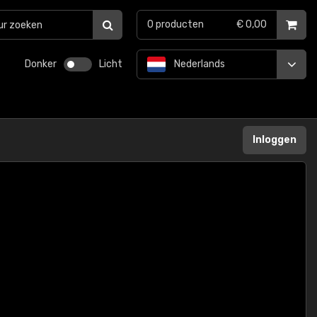
0
producten
€ 0,00
Donker
Licht
Nederlands
Inloggen