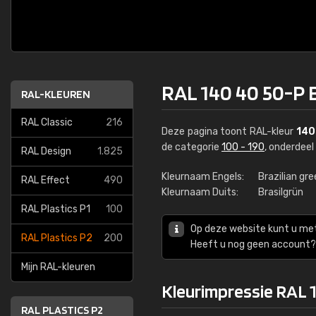
RAL 140 40 50-P B
RAL-KLEUREN
RAL Classic
216
Deze pagina toont RAL-kleur
140
de categorie
100 - 190
, onderdee
RAL Design
1.825
Kleurnaam Engels:
Brazilian gr
RAL Effect
490
Kleurnaam Duits:
Brasilgrün
RAL Plastics P1
100
Op deze website kunt u me
RAL Plastics P2
200
Heeft u nog geen account? 
Mijn RAL-kleuren
Kleurimpressie RAL 1
RAL PLASTICS P2