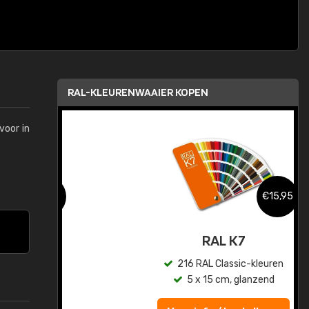
RAL-KLEURENWAAIER KOPEN
voor in
,95
€15,95
sis
RAL K7
en
216 RAL Classic-kleuren
5 x 15 cm, glanzend