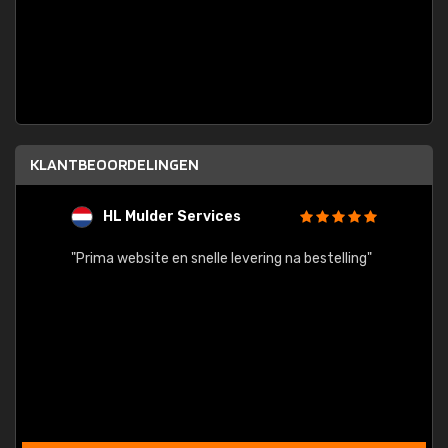
KLANTBEOORDELINGEN
HL Mulder Services
T
"
"Prima website en snelle levering na bestelling"
"Alles