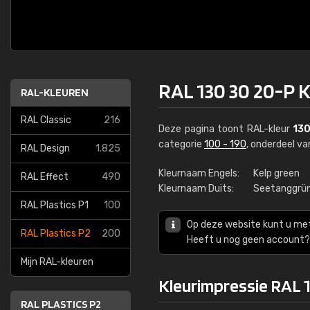
RAL 130 30 20-P 
RAL-KLEUREN
RAL Classic
216
Deze pagina toont RAL-kleur
130
categorie
100 - 190
, onderdeel v
RAL Design
1.825
Kleurnaam Engels:
Kelp green
RAL Effect
490
Kleurnaam Duits:
Seetanggrü
RAL Plastics P1
100
Op deze website kunt u me
RAL Plastics P2
200
Heeft u nog geen account? 
Mijn RAL-kleuren
Kleurimpressie RAL 
RAL PLASTICS P2