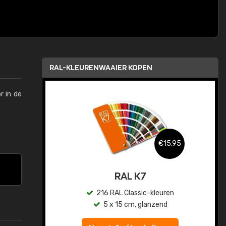
RAL-KLEURENWAAIER KOPEN
r in de
,95
€15,95
sis
RAL K7
en
216 RAL Classic-kleuren
5 x 15 cm, glanzend