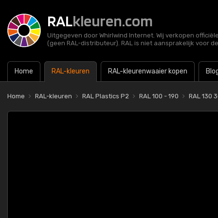
RAL
kleuren.com
Uitgegeven door Whirlwind Internet. Wij verkopen officië
(geen RAL-distributeur). RAL is niet aansprakelijk voor d
Home
RAL-kleuren
RAL-kleurenwaaier kopen
Blo
Home
RAL-kleuren
RAL Plastics P2
RAL 100 - 190
RAL 130 3