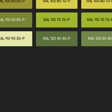
AL 100 60 60-P
RAL 100 80 70-P
RAL 100 80 70-
Kambier BV
"Super snelle service en zeer betaal
AL 110 50 55-P
RAL 110 70 70-P
RAL 110 70 70-
AL 110 90 30-P
RAL 120 40 40-P
RAL 120 50 4