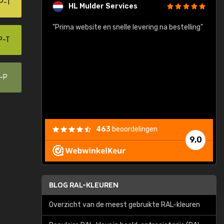
P-T
HL Mulder Services
baar!"
"Prima website en snelle levering na bestelling"
"
P-T
0-P
463
beoordelingen
9,0
BLOG RAL-KLEUREN
Overzicht van de meest gebruikte RAL-kleuren