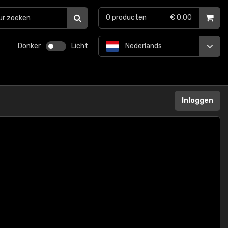
0
producten
€ 0,00
Donker
Licht
Nederlands
Inloggen