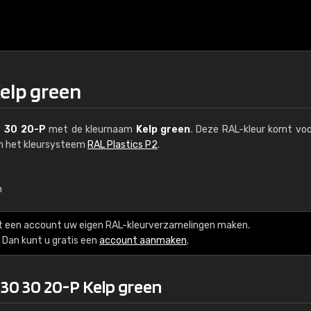
Kelp green
 30 20-P
met de kleurnaam
Kelp green
. Deze RAL-kleur komt voo
an het kleursysteem
RAL Plastics P2
.
n
€15
t een account uw eigen RAL-kleurverzamelingen maken.
RAL K7 op waterba
Dan kunt u gratis een
account aanmaken
.
216 RAL Classic-kleur
130 30 20-P Kelp green
5 x 15 cm, glanzend