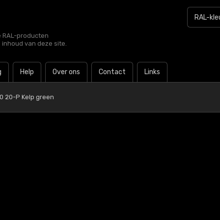
le RAL-producten
e inhoud van deze site.
g
Help
Over ons
Contact
Links
0 20-P Kelp green