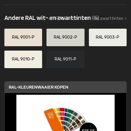
Andere RAL wit- en zwarttinten
(6)
alle RAL Plastics P1 wit- en zwarttinten
RAL 9001-P
RAL 9002-P
RAL 9003-P
RAL 9010-P
RAL 9011-P
RAL-KLEURENWAAIER KOPEN