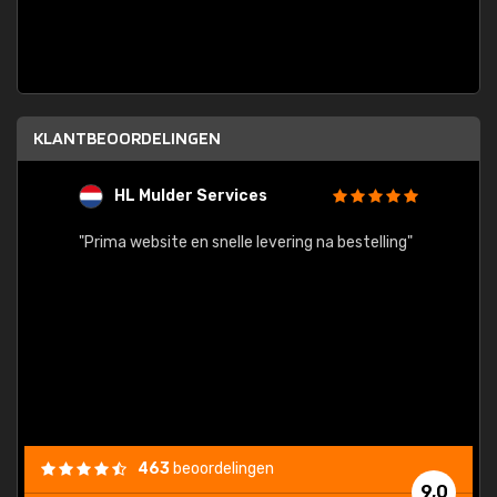
KLANTBEOORDELINGEN
HL Mulder Services
T
"
"Prima website en snelle levering na bestelling"
"Alles
463
beoordelingen
9,0