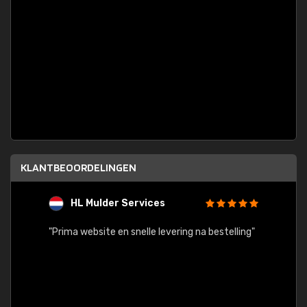
KLANTBEOORDELINGEN
HL Mulder Services
T
"
"Prima website en snelle levering na bestelling"
"Alles