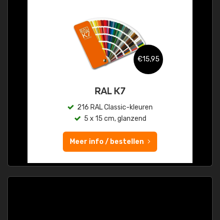
€15,95
RAL K7
216 RAL Classic-kleuren
5 x 15 cm, glanzend
Meer info / bestellen