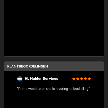
KLANTBEOORDELINGEN
HL Mulder Services
T
"
"Prima website en snelle levering na bestelling"
"Alles