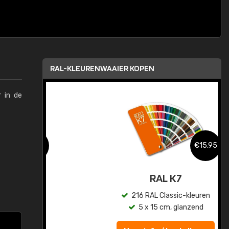
RAL-KLEURENWAAIER KOPEN
 in de
,95
€15,95
sis
RAL K7
en
216 RAL Classic-kleuren
5 x 15 cm, glanzend