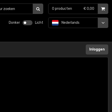
0
producten
€ 0,00
Donker
Licht
Nederlands
Inloggen