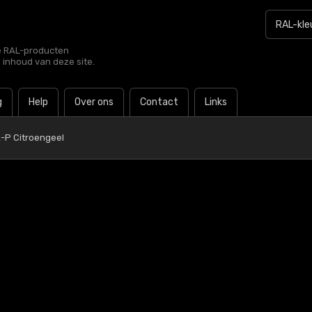
le RAL-producten
e inhoud van deze site.
g
Help
Over ons
Contact
Links
2-P Citroengeel