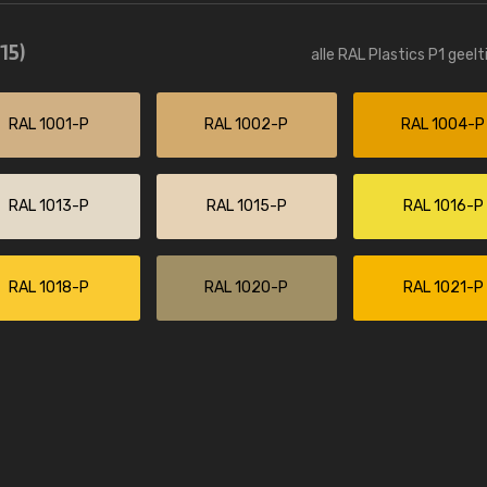
Kambier BV
(15)
alle RAL Plastics P1 geel
"Super snelle service en zeer betaal
RAL 1001-P
RAL 1002-P
RAL 1004-P
RAL 1013-P
RAL 1015-P
RAL 1016-P
RAL 1018-P
RAL 1020-P
RAL 1021-P