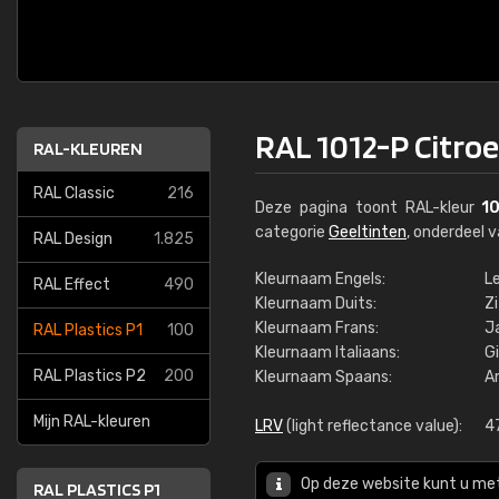
RAL 1012-P Citro
RAL-KLEUREN
RAL Classic
216
Deze pagina toont RAL-kleur
1
categorie
Geeltinten
, onderdeel 
RAL Design
1.825
Kleurnaam Engels:
L
RAL Effect
490
Kleurnaam Duits:
Z
Kleurnaam Frans:
J
RAL Plastics P1
100
Kleurnaam Italiaans:
Gi
RAL Plastics P2
200
Kleurnaam Spaans:
Am
Mijn RAL-kleuren
LRV
(light reflectance value):
4
Op deze website kunt u me
RAL PLASTICS P1