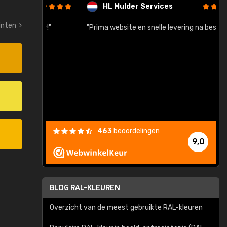
HL Mulder Services
tinten
baar!"
"Prima website en snelle levering na bestelling"
"
463
beoordelingen
9,0
BLOG RAL-KLEUREN
Overzicht van de meest gebruikte RAL-kleuren