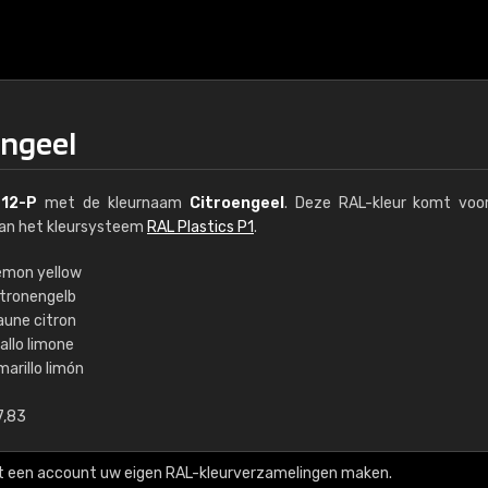
engeel
012-P
met de kleurnaam
Citroengeel
. Deze RAL-kleur komt voor
van het kleursysteem
RAL Plastics P1
.
emon yellow
itronengelb
€15
aune citron
allo limone
arillo limón
RAL K7 op waterba
7,83
216 RAL Classic-kleur
5 x 15 cm, glanzend
t een account uw eigen RAL-kleurverzamelingen maken.