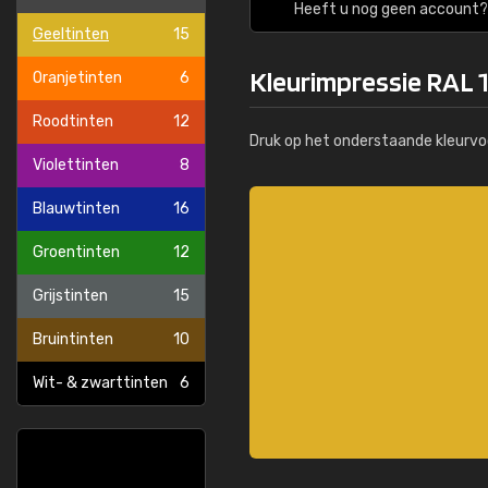
Heeft u nog geen account? 
Geeltinten
15
Kleurimpressie RAL 
Oranjetinten
6
Roodtinten
12
Druk op het onderstaande kleurvo
Violettinten
8
Blauwtinten
16
Groentinten
12
Grijstinten
15
Bruintinten
10
Wit- & zwarttinten
6