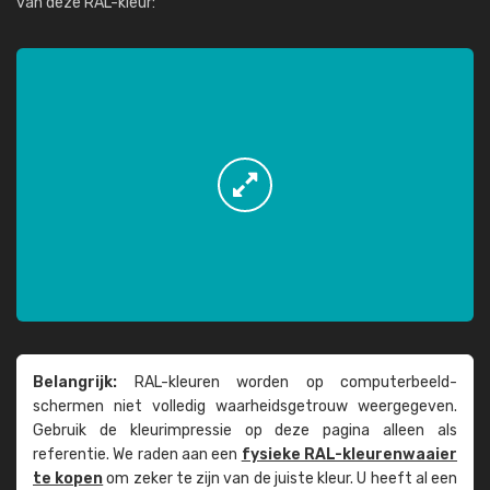
van deze RAL-kleur:
Belangrijk:
RAL-kleuren worden op computer­beeld­
schermen niet volledig waarheids­­getrouw weer­gegeven.
Gebruik de kleur­impressie op deze pagina alleen als
referentie. We raden aan een
fysieke RAL-kleuren­waaier
te kopen
om zeker te zijn van de juiste kleur. U heeft al een