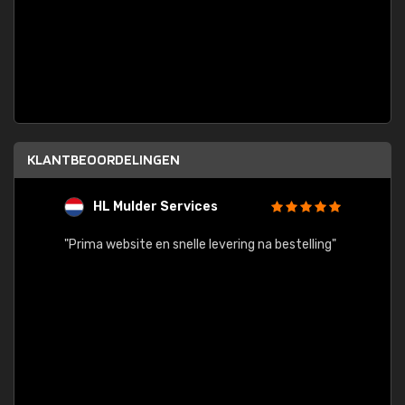
KLANTBEOORDELINGEN
HL Mulder Services
T
"
"Prima website en snelle levering na bestelling"
"Alles