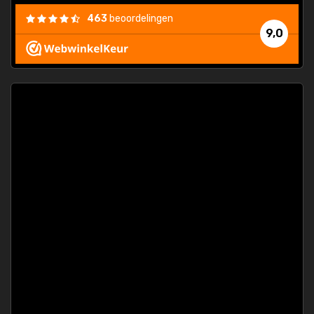
463
beoordelingen
9,0