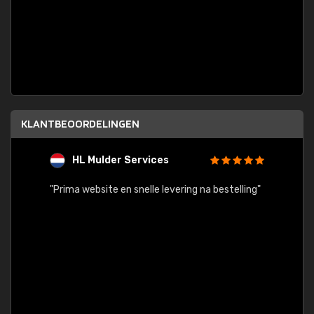
KLANTBEOORDELINGEN
HL Mulder Services
T
"
"Prima website en snelle levering na bestelling"
"Alles