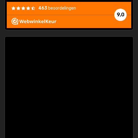
463
beoordelingen
9,0