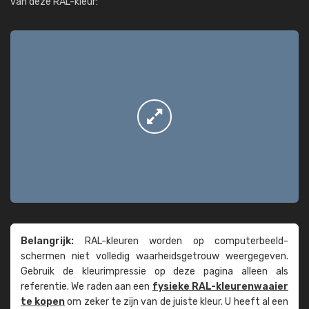
van deze RAL-kleur:
Belangrijk:
RAL-kleuren worden op computer­beeld­
schermen niet volledig waarheids­­getrouw weer­gegeven.
Gebruik de kleur­impressie op deze pagina alleen als
referentie. We raden aan een
fysieke RAL-kleuren­waaier
te kopen
om zeker te zijn van de juiste kleur. U heeft al een