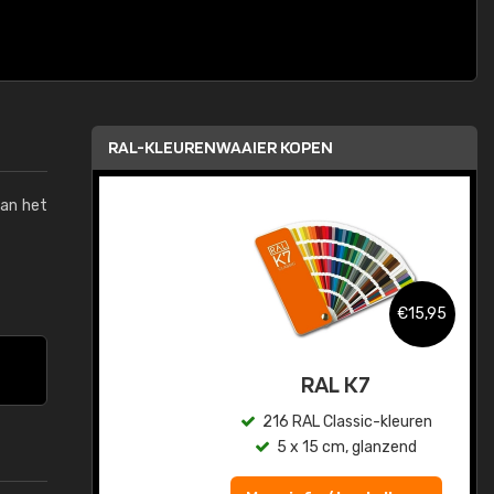
RAL-KLEURENWAAIER KOPEN
van het
,95
€15,95
sis
RAL K7
en
216 RAL Classic-kleuren
5 x 15 cm, glanzend