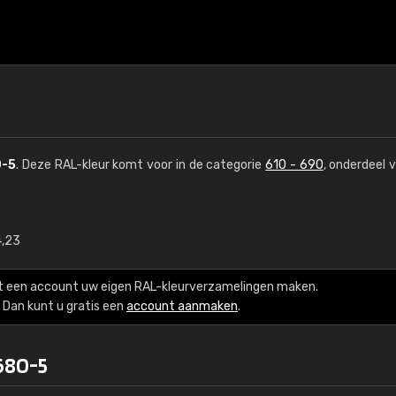
-5
. Deze RAL-kleur komt voor in de categorie
610 - 690
, onderdeel 
4,23
€15
t een account uw eigen RAL-kleurverzamelingen maken.
RAL K7 op waterba
Dan kunt u gratis een
account aanmaken
.
216 RAL Classic-kleur
680-5
5 x 15 cm, glanzend