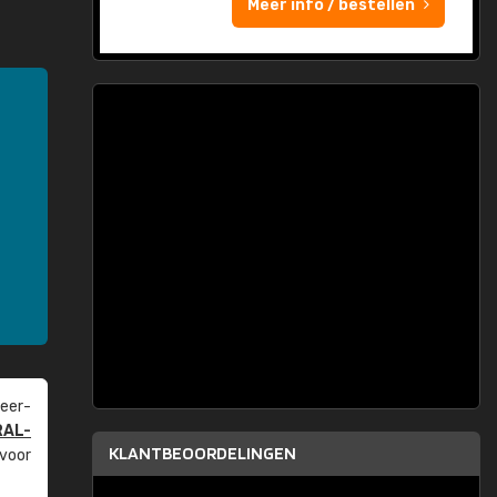
Meer info / bestellen
eer­
RAL-
KLANTBEOORDELINGEN
 voor