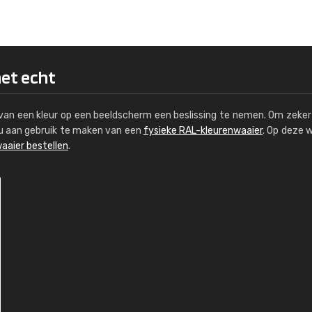
Kambier BV
"Super snelle service en zeer betaal
het echt
s van een kleur op een beeldscherm een beslissing te nemen. Om zeker 
e u aan gebruik te maken van een
fysieke RAL-kleurenwaaier
. Op deze 
aaier bestellen
.