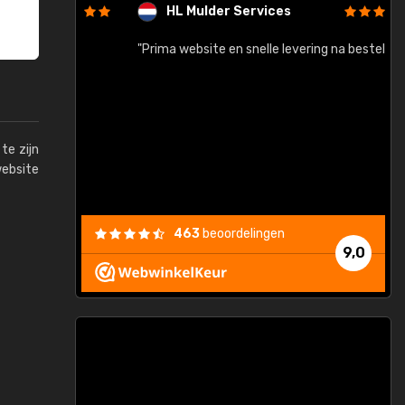
HL Mulder Services
baar!"
"Prima website en snelle levering na bestelling"
"
te zijn
website
463
beoordelingen
9,0