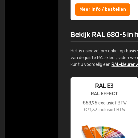
Meer info / bestellen
Bekijk RAL 680-5 in 
Het is risicovol om enkel op basi
van de juiste RAL-kleur, raden w
kunt u voordelig een
RAL-kleurenw
RAL E3
RAL EFFECT
€
58,95
exclusief BTW
€
71,33
inclusief BTW