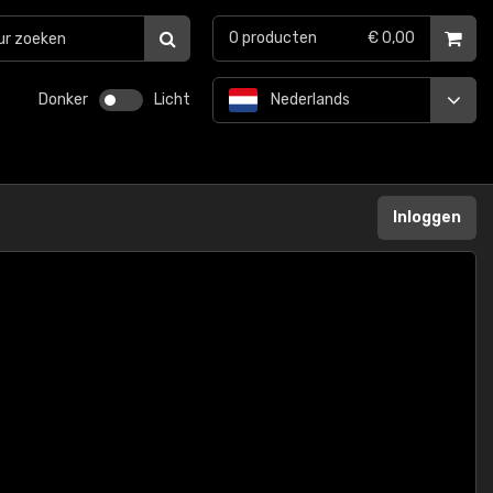
0
producten
€ 0,00
Donker
Licht
Nederlands
Inloggen