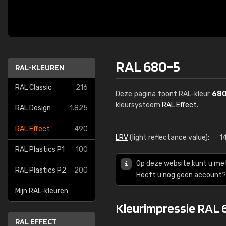
RAL 680-5
RAL-KLEUREN
RAL Classic
216
Deze pagina toont RAL-kleur
680
kleursysteem
RAL Effect
.
RAL Design
1.825
RAL Effect
490
LRV
(light reflectance value):
1
RAL Plastics P1
100
Op deze website kunt u me
RAL Plastics P2
200
Heeft u nog geen account? 
Mijn RAL-kleuren
Kleurimpressie RAL 
RAL EFFECT