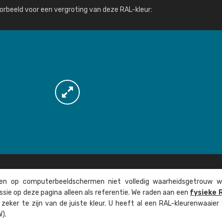
Meer info / bestellen
orbeeld voor een vergroting van deze RAL-kleur:
n op computer­beeld­schermen niet volledig waarheids­­getrouw w
ssie op deze pagina alleen als referentie. We raden aan een
fysieke 
eker te zijn van de juiste kleur. U heeft al een RAL-kleuren­waaier
).