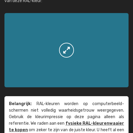
van deze RAL-kleur:
Belangrijk:
RAL-kleuren worden op computer­beeld­
schermen niet volledig waarheids­­getrouw weer­gegeven.
Gebruik de kleur­impressie op deze pagina alleen als
referentie. We raden aan een
fysieke RAL-kleuren­waaier
te kopen
om zeker te zijn van de juiste kleur. U heeft al een