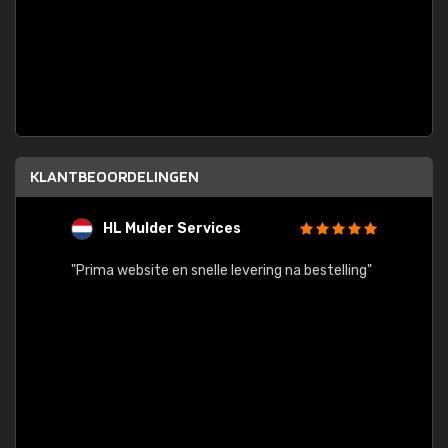
KLANTBEOORDELINGEN
HL Mulder Services
T
"
"Prima website en snelle levering na bestelling"
"Alles