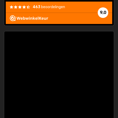
463
beoordelingen
9,0