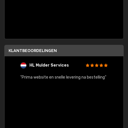
KLANTBEOORDELINGEN
HL Mulder Services
T
"
"Prima website en snelle levering na bestelling"
"Alles