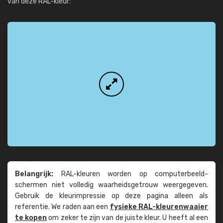
van deze RAL-kleur:
Belangrijk:
RAL-kleuren worden op computer­beeld­
schermen niet volledig waarheids­­getrouw weer­gegeven.
Gebruik de kleur­impressie op deze pagina alleen als
referentie. We raden aan een
fysieke RAL-kleuren­waaier
te kopen
om zeker te zijn van de juiste kleur. U heeft al een