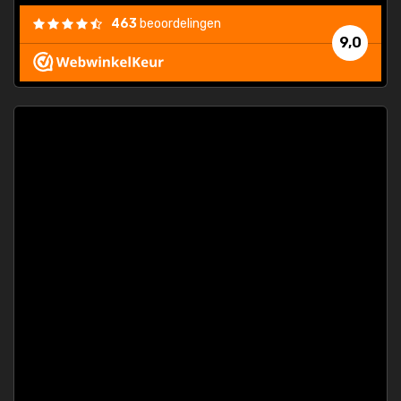
463
beoordelingen
9,0