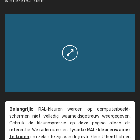
van deze RAL-kleur:
Belangrijk:
RAL-kleuren worden op computer­beeld­
schermen niet volledig waarheids­­getrouw weer­gegeven.
Gebruik de kleur­impressie op deze pagina alleen als
referentie. We raden aan een
fysieke RAL-kleuren­waaier
te kopen
om zeker te zijn van de juiste kleur. U heeft al een