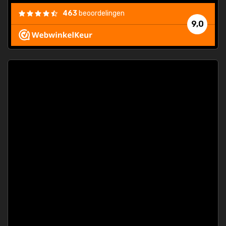
463
beoordelingen
9,0