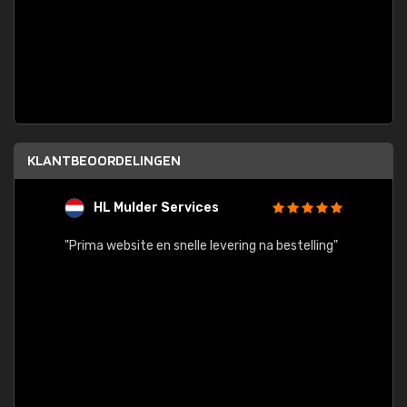
KLANTBEOORDELINGEN
HL Mulder Services
T
"
"Prima website en snelle levering na bestelling"
"Alles