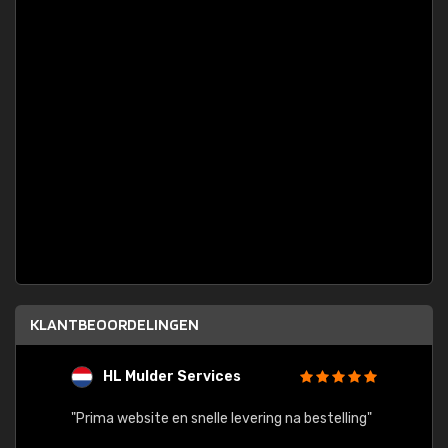
KLANTBEOORDELINGEN
HL Mulder Services
T
"
"Prima website en snelle levering na bestelling"
"Alles