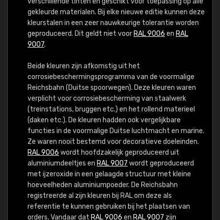
verschillende tinten en geschikt voor toepassing op alle
gekleurde materialen. Bij elke nieuwe editie kunnen deze
kleurstalen in een zeer nauwkeurige tolerantie worden
geproduceerd. Dit geldt niet voor
RAL 9006
en
RAL
9007
.
Beide kleuren zijn afkomstig uit het
corrosiebeschermingsprogramma van de voormalige
Reichsbahn (Duitse spoorwegen). Deze kleuren waren
verplicht voor corrosiebescherming van staalwerk
(treinstations, bruggen etc.) en het rollend materieel
(daken etc.). De kleuren hadden ook vergelijkbare
functies in de voormalige Duitse luchtmacht en marine.
Ze waren nooit bestemd voor decoratieve doeleinden.
RAL 9006
wordt hoofdzakelijk geproduceerd uit
aluminiumdeeltjes en
RAL 9007
wordt geproduceerd
met ijzeroxide in een gelaagde structuur met kleine
hoeveelheden aluminiumpoeder. De Reichsbahn
registreerde al zijn kleuren bij RAL om deze als
referentie te kunnen gebruiken bij het plaatsen van
orders. Vandaar dat
RAL 9006
en
RAL 9007
zijn