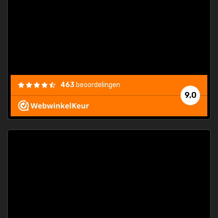
463
beoordelingen
9,0