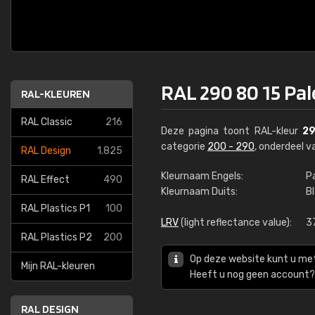
RAL 290 80 15 Pale
RAL-KLEUREN
RAL Classic
216
Deze pagina toont RAL-kleur
29
categorie
200 - 290
, onderdeel 
RAL Design
1.825
Kleurnaam Engels:
Pa
RAL Effect
490
Kleurnaam Duits:
Bl
RAL Plastics P1
100
LRV
(light reflectance value):
3
RAL Plastics P2
200
Op deze website kunt u me
Mijn RAL-kleuren
Heeft u nog geen account? 
RAL DESIGN