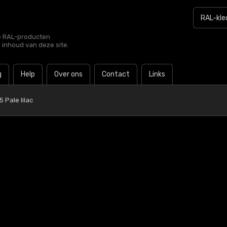
le RAL-producten
e inhoud van deze site.
g
Help
Over ons
Contact
Links
 Pale lilac