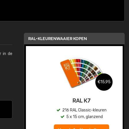
RAL-KLEURENWAAIER KOPEN
r in de
,95
€15,95
sis
RAL K7
en
216 RAL Classic-kleuren
5 x 15 cm, glanzend