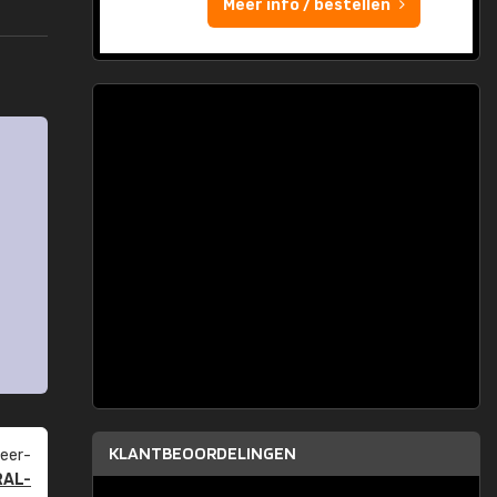
Meer info / bestellen
KLANTBEOORDELINGEN
eer­
RAL-