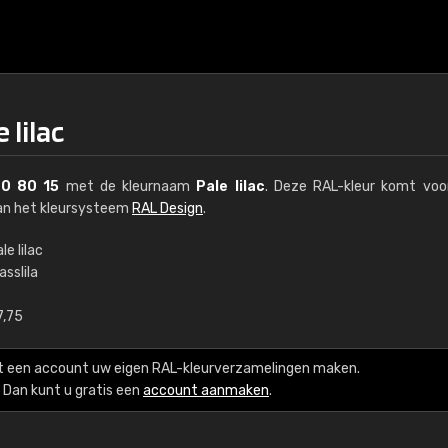
 lilac
0 80 15
met de kleurnaam
Pale lilac
. Deze RAL-kleur komt voo
van het kleursysteem
RAL Design
.
le lilac
asslila
€15
7,75
RAL K7 op waterba
t een account uw eigen RAL-kleurverzamelingen maken.
216 RAL Classic-kleur
Dan kunt u gratis een
account aanmaken
.
5 x 15 cm, glanzend