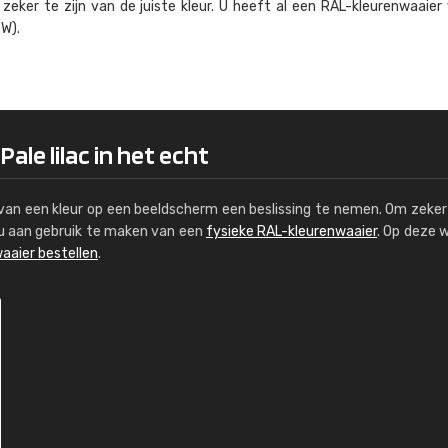
eker te zijn van de juiste kleur. U heeft al een RAL-kleuren­waaier
Kambier BV
W).
"Super snelle service en zeer betaal
ale lilac in het echt
s van een kleur op een beeldscherm een beslissing te nemen. Om zeker 
e u aan gebruik te maken van een
fysieke RAL-kleurenwaaier
. Op deze 
aaier bestellen
.