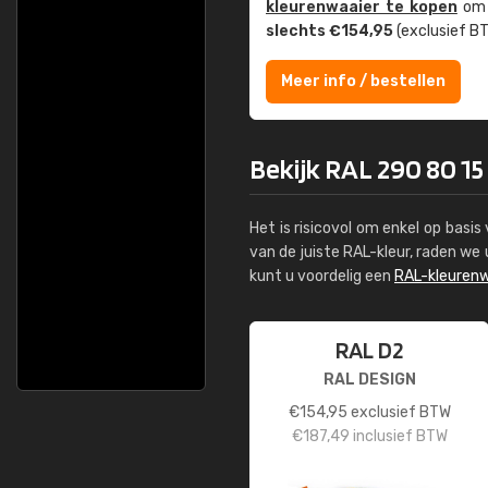
kleuren­waaier te kopen
om z
slechts €154,95
(exclusief BT
Meer info / bestellen
Bekijk RAL 290 80 15 P
Het is risicovol om enkel op basi
van de juiste RAL-kleur, raden w
kunt u voordelig een
RAL-kleurenw
RAL D2
RAL DESIGN
€
154,95
exclusief BTW
€
187,49
inclusief BTW