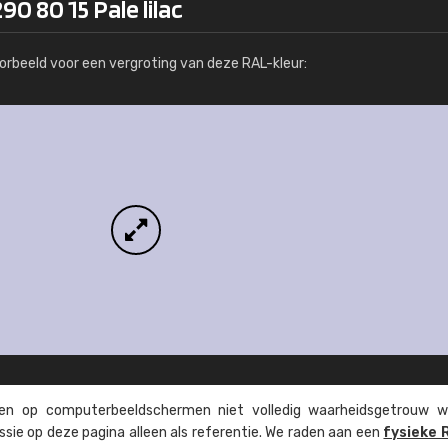
0 80 15 Pale lilac
Meer info / bestellen
orbeeld voor een vergroting van deze RAL-kleur:
n op computer­beeld­schermen niet volledig waarheids­­getrouw w
ssie op deze pagina alleen als referentie. We raden aan een
fysieke 