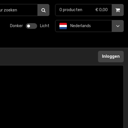
0
producten
€ 0,00
Donker
Licht
Nederlands
Inloggen