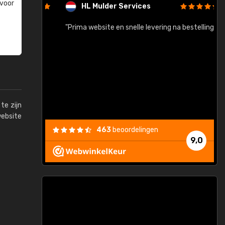
 voor
HL Mulder Services
baar!"
"Prima website en snelle levering na bestelling"
"
te zijn
website
463
beoordelingen
9,0