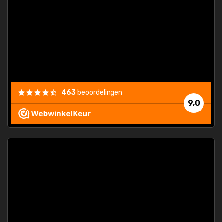
463
beoordelingen
9,0