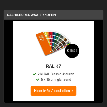
RAL-KLEURENWAAIER KOPEN
€15,95
RAL K7
216 RAL Classic-kleuren
5 x 15 cm, glanzend
Meer info / bestellen