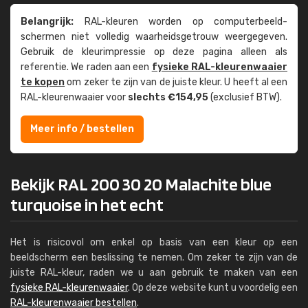
Belangrijk:
RAL-kleuren worden op computer­beeld­
schermen niet volledig waarheids­­getrouw weer­gegeven.
Gebruik de kleur­impressie op deze pagina alleen als
referentie. We raden aan een
fysieke RAL-kleuren­waaier
te kopen
om zeker te zijn van de juiste kleur. U heeft al een
RAL-kleuren­waaier voor
slechts €154,95
(exclusief BTW).
Meer info / bestellen
Bekijk RAL 200 30 20 Malachite blue
turquoise in het echt
Het is risicovol om enkel op basis van een kleur op een
beeldscherm een beslissing te nemen. Om zeker te zijn van de
juiste RAL-kleur, raden we u aan gebruik te maken van een
fysieke RAL-kleurenwaaier
. Op deze website kunt u voordelig een
RAL-kleurenwaaier bestellen
.