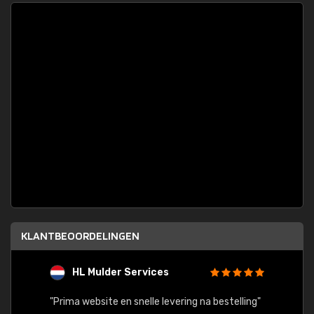
KLANTBEOORDELINGEN
HL Mulder Services
T
"
"Prima website en snelle levering na bestelling"
"Alles