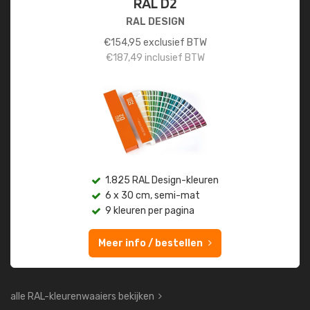
RAL D2
RAL DESIGN
€
154,95
exclusief BTW
€
187,49
inclusief BTW
1.825 RAL Design-kleuren
6 x 30 cm, semi-mat
9 kleuren per pagina
Meer info / bestellen
alle RAL-kleurenwaaiers bekijken