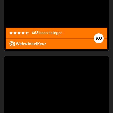
463
beoordelingen
9,0