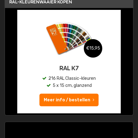
RAL-KLEURENWAAIER KOPEN
€15,95
RAL K7
216 RAL Classic-kleuren
5 x 15 cm, glanzend
Meer info / bestellen