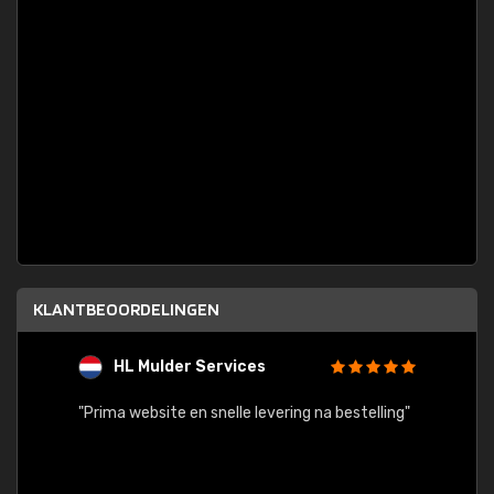
KLANTBEOORDELINGEN
HL Mulder Services
T
"
"Prima website en snelle levering na bestelling"
"Alles