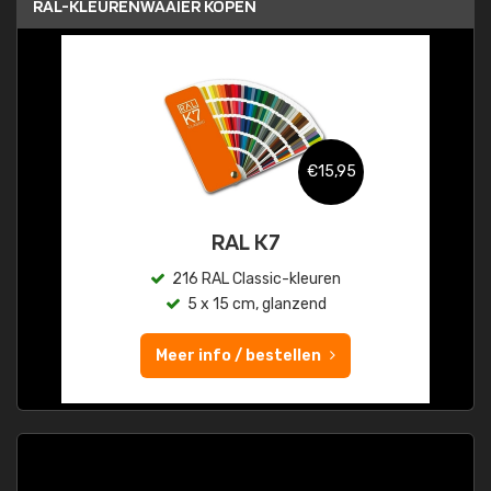
RAL-KLEURENWAAIER KOPEN
€15,95
RAL K7
216 RAL Classic-kleuren
5 x 15 cm, glanzend
Meer info / bestellen