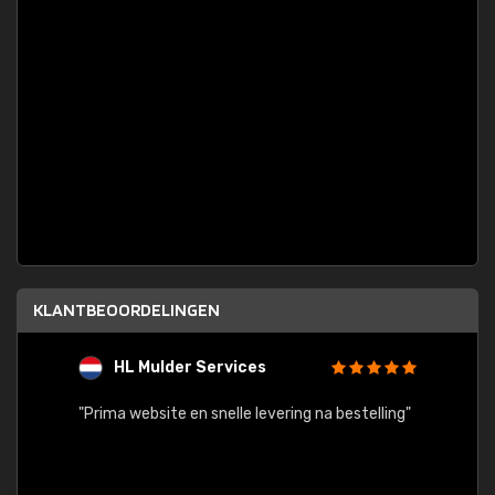
KLANTBEOORDELINGEN
HL Mulder Services
T
"
"Prima website en snelle levering na bestelling"
"Alles