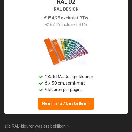
RAL D2
RAL DESIGN
€
154,95
exclusief BTW
€
187,49
inclusief BTW
1.825 RAL Design-kleuren
6 x 30 cm, semi-mat
9 kleuren per pagina
Meer info / bestellen
alle RAL-kleurenwaaiers bekijken