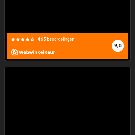
463
beoordelingen
9,0