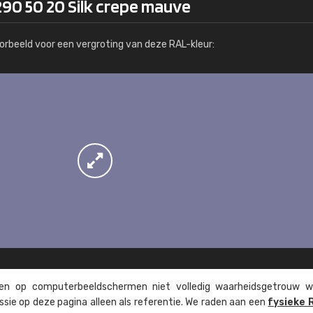
90 50 20 Silk crepe mauve
Meer info / bestellen
orbeeld voor een vergroting van deze RAL-kleur:
n op computer­beeld­schermen niet volledig waarheids­­getrouw w
ssie op deze pagina alleen als referentie. We raden aan een
fysieke 