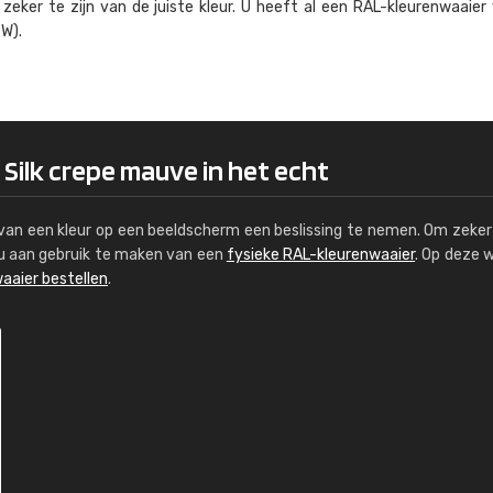
eker te zijn van de juiste kleur. U heeft al een RAL-kleuren­waaier
Kambier BV
W).
"Super snelle service en zeer betaal
 Silk crepe mauve in het echt
s van een kleur op een beeldscherm een beslissing te nemen. Om zeker 
e u aan gebruik te maken van een
fysieke RAL-kleurenwaaier
. Op deze 
aaier bestellen
.