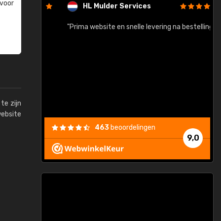
 voor
HL Mulder Services
baar!"
"Prima website en snelle levering na bestelling"
"
te zijn
website
463
beoordelingen
9,0