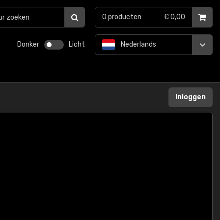
0
producten
€ 0,00
Donker
Licht
Nederlands
Inloggen