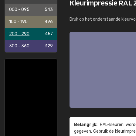
Kleurimpressie RAL 2
000 - 095
543
Druk op het onderstaande kleurvo
100 - 190
496
200 - 290
457
300 - 360
329
Belangrijk:
RAL-kleuren worde
gegeven. Gebruik de kleur­impre