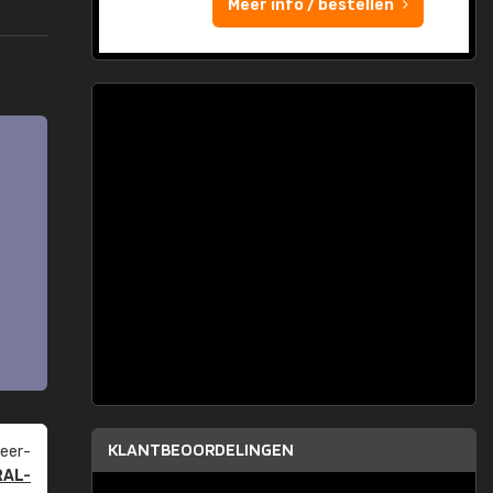
Meer info / bestellen
KLANTBEOORDELINGEN
eer­
RAL-