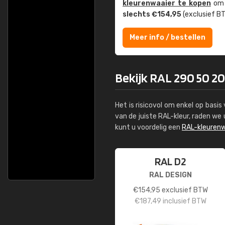
kleuren­waaier te kopen
om z
slechts €154,95
(exclusief BT
Meer info / bestellen
Bekijk RAL 290 50 20
Het is risicovol om enkel op basi
van de juiste RAL-kleur, raden w
kunt u voordelig een
RAL-kleurenw
RAL D2
RAL DESIGN
€
154,95
exclusief BTW
€
187,49
inclusief BTW