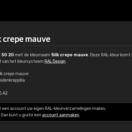
lk crepe mauve
 50 20
met de kleurnaam
Silk crepe mauve
. Deze RAL-kleur komt 
el van het kleursysteem
RAL Design
.
ilk crepe mauve
idenkrepplila
€15
0,42
RAL K7 op waterba
t een account uw eigen RAL-kleurverzamelingen maken.
216 RAL Classic-kleur
Dan kunt u gratis een
account aanmaken
.
5 x 15 cm, glanzend