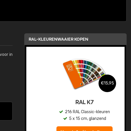
RAL-KLEURENWAAIER KOPEN
voor in
,95
€15,95
sis
RAL K7
en
216 RAL Classic-kleuren
5 x 15 cm, glanzend