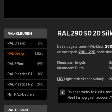
RAL 290 50 20 Si
RAL-KLEUREN
RAL Classic
216
Deze pagina toont RAL-kleur
290
de categorie
200 - 290
, onderde
RAL Design
1.825
Kleurnaam Engels:
S
RAL Effect
490
Kleurnaam Duits:
Se
RAL Plastics P1
100
LRV
(light reflectance value):
2
RAL Plastics P2
200
Op deze website kunt u me
Mijn RAL-kleuren
Heeft u nog geen account? 
RAL DESIGN