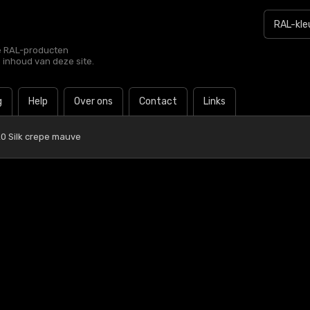
le RAL-producten
e inhoud van deze site.
g
Help
Over ons
Contact
Links
0 Silk crepe mauve